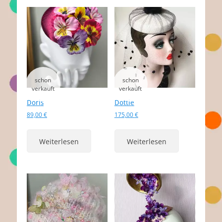
Doris
Dottie
89,00
€
175,00
€
Weiterlesen
Weiterlesen