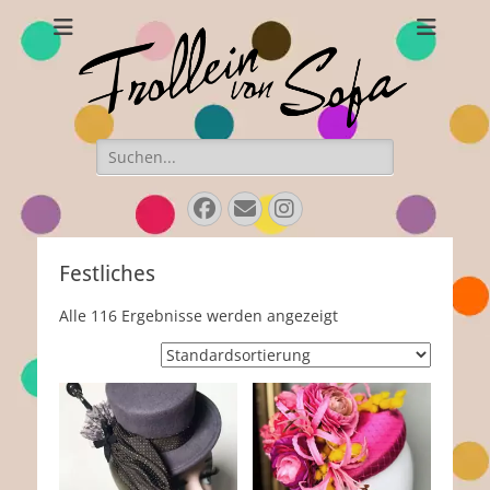
Frollein von Sofa
Handgefertigte Hüte und Accessoires
Suchen
nach:
Facebook
E-
Instagram
Mail
Festliches
Alle 116 Ergebnisse werden angezeigt