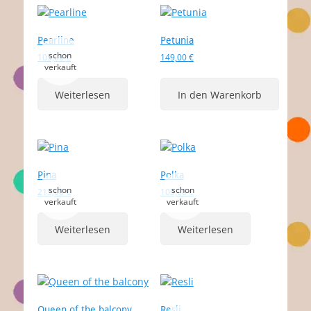
Pearline
Petunia
105,00
€
149,00
€
Weiterlesen
In den Warenkorb
Pina
Polka
215,00
€
105,00
€
Weiterlesen
Weiterlesen
Queen of the balcony
Resli