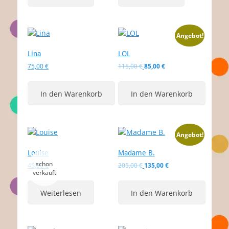
Angebot!
Lina
LOL
Ursprünglicher
Aktueller
75,00
€
115,00
€
85,00
€
Preis
Preis
war:
ist:
In den Warenkorb
In den Warenkorb
115,00 €
85,00 €.
Angebot!
Louise
Madame B.
Ursprünglicher
Aktueller
45,00
€
205,00
€
135,00
€
Preis
Preis
war:
ist:
Weiterlesen
In den Warenkorb
205,00 €
135,00 €.