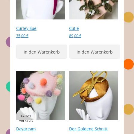
Curley Sue
Cutie
35,00
€
89,00
€
In den Warenkorb
In den Warenkorb
Daydream
Der Goldene Schnitt