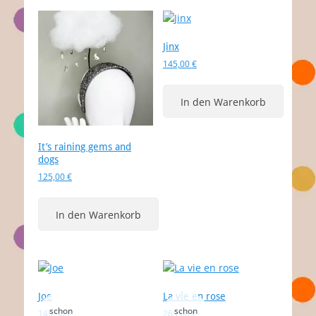
Jinx
145,00
€
In den Warenkorb
It’s raining gems and
dogs
125,00
€
In den Warenkorb
Joe
La vie en rose
145,00
€
269,00
€