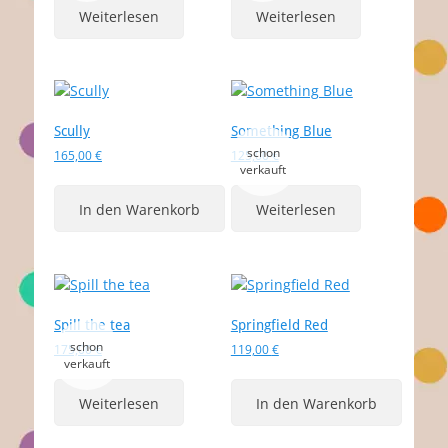
Weiterlesen
Weiterlesen
Scully
Something Blue
165,00
€
125,00
€
In den Warenkorb
Weiterlesen
Spill the tea
Springfield Red
175,00
€
119,00
€
Weiterlesen
In den Warenkorb