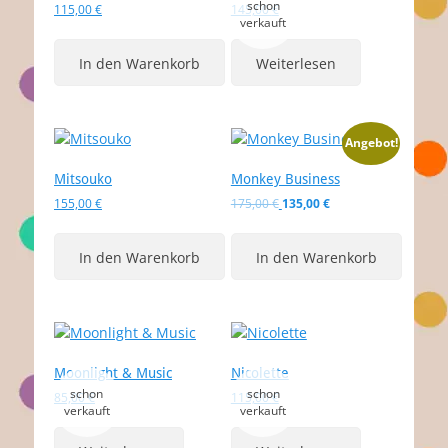
115,00
€
145,00
€
In den Warenkorb
Weiterlesen
Angebot!
Mitsouko
Monkey Business
Ursprünglicher
Aktueller
155,00
€
175,00
€
135,00
€
Preis
Preis
war:
ist:
In den Warenkorb
In den Warenkorb
175,00 €
135,00 €.
Moonlight & Music
Nicolette
85,00
€
115,00
€