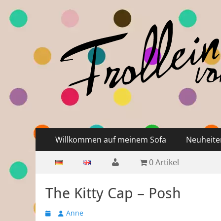
Frollein von Sofa
Handgefertigte Hüte und Accessoires
Primäres
Zum
Willkommen auf meinem Sofa
Neuheite
Inhalt
Menü
Sekundäres
Zum
springen
Mein
0 Artikel
Inhalt
Menü
springen
Konto
The Kitty Cap – Posh
Veröffentlicht
Autor
Anne