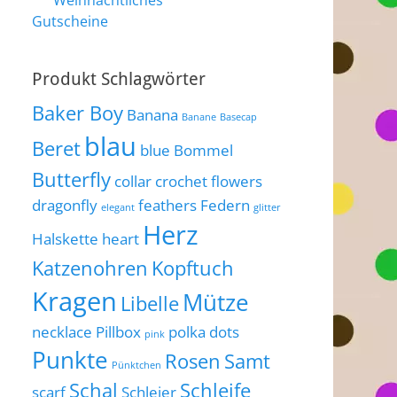
Weihnachtliches
Gutscheine
Produkt Schlagwörter
Baker Boy
Banana
Banane
Basecap
blau
Beret
blue
Bommel
Butterfly
collar
crochet flowers
dragonfly
feathers
Federn
elegant
glitter
Herz
Halskette
heart
Katzenohren
Kopftuch
Kragen
Mütze
Libelle
necklace
Pillbox
polka dots
pink
Punkte
Rosen
Samt
Pünktchen
Schal
Schleife
scarf
Schleier