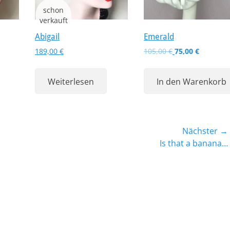
Abigail
Emerald
Ursprünglicher
Aktueller
189,00
€
105,00
€
75,00
€
Preis
Preis
war:
ist:
Weiterlesen
In den Warenkorb
105,00 €
75,00 €.
Nächster →
Nächster
Is that a banana…
Beitrag: