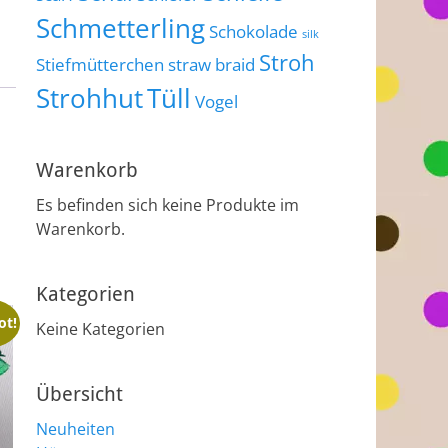
Schmetterling
Schokolade
silk
Stroh
Stiefmütterchen
straw braid
Strohhut
Tüll
Vogel
Warenkorb
Es befinden sich keine Produkte im
Warenkorb.
Kategorien
ot!
Keine Kategorien
Übersicht
Neuheiten