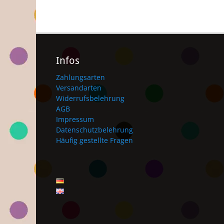
Infos
Zahlungsarten
Versandarten
Widerrufsbelehrung
AGB
Impressum
Datenschutzbelehrung
Häufig gestellte Fragen