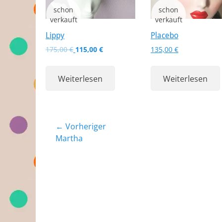
Lippy
Placebo
Ursprünglicher
Aktueller
175,00
€
115,00
€
135,00
€
Preis
Preis
war:
ist:
Weiterlesen
Weiterlesen
175,00 €
115,00 €.
Beitragsnavigation
← Vorheriger
Vorheriger
Martha
Beitrag: