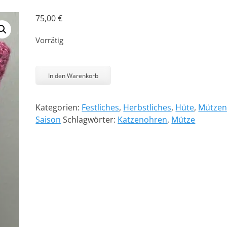
75,00
€
Vorrätig
The
Kitty
In den Warenkorb
Cap
-
Kategorien:
Festliches
,
Herbstliches
,
Hüte
,
Mütze
Posh
Saison
Schlagwörter:
Katzenohren
,
Mütze
Menge