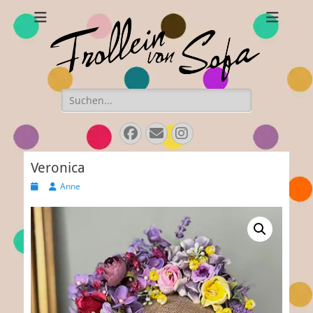
Frollein von Sofa
Handgefertigte Hüte und Accessoires
Suchen
nach:
Facebook
E-
Instagram
Mail
Veronica
Veröffentlicht
Autor
Anne
am