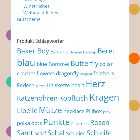
Winterliches
Weihnachtliches
Gutscheine
Produkt Schlagwörter
Baker Boy
Beret
Banana
Banane
Basecap
blau
Butterfly
blue
Bommel
collar
crochet flowers
dragonfly
feathers
elegant
Herz
Federn
Halskette
heart
glitter
Kragen
Katzenohren
Kopftuch
Mütze
Libelle
necklace
Pillbox
pink
Punkte
Rosen
polka dots
Pünktchen
Samt
Schal
Schleife
scarf
Schleier