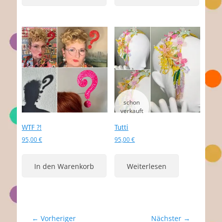
WTF ?!
Tutti
95,00
€
95,00
€
In den Warenkorb
Weiterlesen
Beitragsnavigation
← Vorheriger
Nächster →