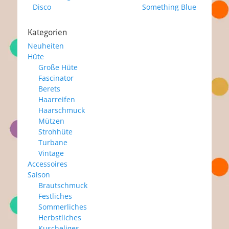
Vorheriger
Nächster
Disco
Something Blue
Beitrag:
Beitrag:
Kategorien
Neuheiten
Hüte
Große Hüte
Fascinator
Berets
Haarreifen
Haarschmuck
Mützen
Strohhüte
Turbane
Vintage
Accessoires
Saison
Brautschmuck
Festliches
Sommerliches
Herbstliches
Kuscheliges