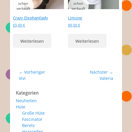
Crazy Elephantlady
Limone
65,00
€
89,00
€
Weiterlesen
Weiterlesen
Beitragsnavigation
← Vorheriger
Nächster →
Vorheriger
Nächster
Vivi
Valeria
Beitrag:
Beitrag:
Kategorien
Neuheiten
Hüte
Große Hüte
Fascinator
Berets
Haarreifen