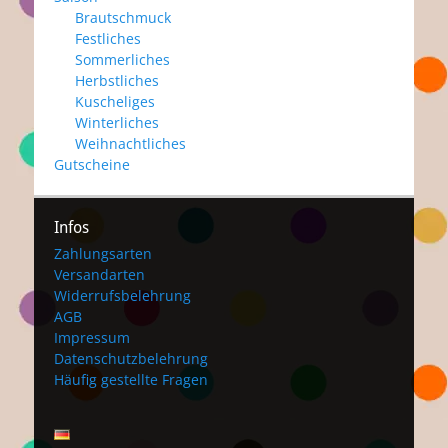
Brautschmuck
Festliches
Sommerliches
Herbstliches
Kuscheliges
Winterliches
Weihnachtliches
Gutscheine
Infos
Zahlungsarten
Versandarten
Widerrufsbelehrung
AGB
Impressum
Datenschutzbelehrung
Häufig gestellte Fragen