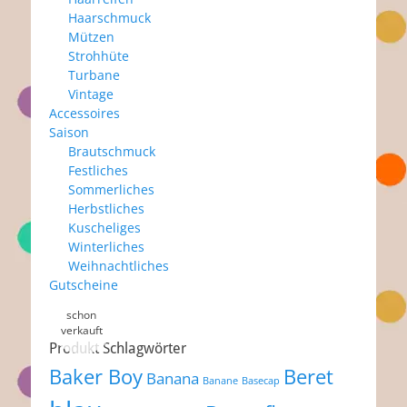
Haarschmuck
Mützen
Strohhüte
Turbane
Vintage
Accessoires
Saison
Brautschmuck
Festliches
Sommerliches
Herbstliches
Kuscheliges
Winterliches
Weihnachtliches
Gutscheine
Produkt Schlagwörter
Baker Boy
Beret
Banana
Banane
Basecap