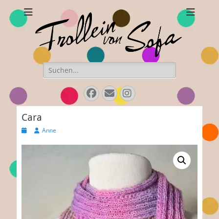
Frollein von Sofa
Handgefertigte Hüte und Accessoires
Suchen
nach:
Facebook
E-
Instagram
Mail
Cara
Veröffentlicht
Autor
Anne
am