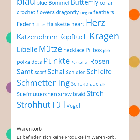
blau
Butterfly
blue
Bommel
collar
crochet flowers
dragonfly
feathers
elegant
Herz
Federn
Halskette
heart
glitter
Kragen
Katzenohren
Kopftuch
Mütze
Libelle
necklace
Pillbox
pink
Punkte
Rosen
polka dots
Pünktchen
Samt
Schal
Schleife
scarf
Schleier
Schmetterling
Schokolade
silk
Stroh
Stiefmütterchen
straw braid
Strohhut
Tüll
Vogel
Warenkorb
Es befinden sich keine Produkte im Warenkorb.