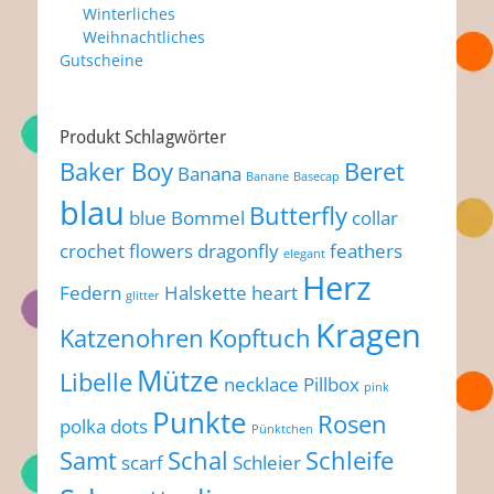
Winterliches
Weihnachtliches
Gutscheine
Produkt Schlagwörter
Baker Boy
Beret
Banana
Banane
Basecap
blau
Butterfly
blue
Bommel
collar
crochet flowers
dragonfly
feathers
elegant
Herz
Federn
Halskette
heart
glitter
Kragen
Katzenohren
Kopftuch
Mütze
Libelle
necklace
Pillbox
pink
Punkte
Rosen
polka dots
Pünktchen
Samt
Schal
Schleife
scarf
Schleier