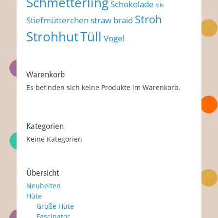
Schmetterling
Schokolade
silk
Stroh
Stiefmütterchen
straw braid
Strohhut
Tüll
Vogel
Warenkorb
Es befinden sich keine Produkte im Warenkorb.
Kategorien
Keine Kategorien
Übersicht
Neuheiten
Hüte
Große Hüte
Fascinator