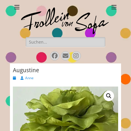
Frollein von Sofa
Handgefertigte Hüte und Accessoires
Suchen
nach:
Facebook
E-
Instagram
Mail
Augustine
Veröffentlicht
Autor
Anne
am