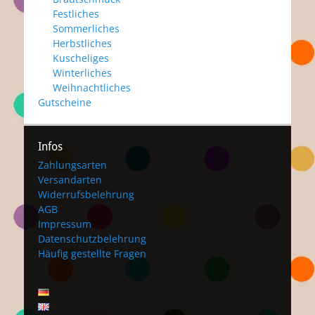
Festliches
Sommerliches
Herbstliches
Kuscheliges
Winterliches
Weihnachtliches
Gutscheine
Infos
Zahlungsarten
Versandarten
Widerrufsbelehrung
AGB
Impressum
Datenschutzbelehrung
Häufig gestellte Fragen