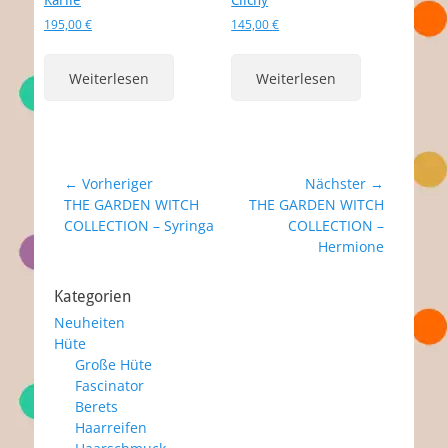
Karlie
Clichy
195,00
€
145,00
€
Weiterlesen
Weiterlesen
Beitragsnavigation
← Vorheriger
Nächster →
Vorheriger
Nächster
THE GARDEN WITCH
THE GARDEN WITCH
Beitrag:
Beitrag:
COLLECTION – Syringa
COLLECTION –
Hermione
Kategorien
Neuheiten
Hüte
Große Hüte
Fascinator
Berets
Haarreifen