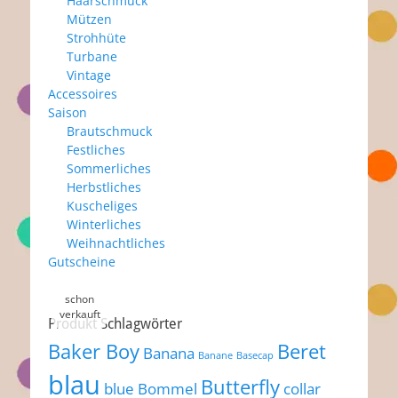
Haarschmuck
Mützen
Strohhüte
Turbane
Vintage
Accessoires
Saison
Brautschmuck
Festliches
Sommerliches
Herbstliches
Kuscheliges
Winterliches
Weihnachtliches
Gutscheine
Produkt Schlagwörter
Baker Boy
Beret
Banana
Banane
Basecap
blau
Butterfly
blue
Bommel
collar