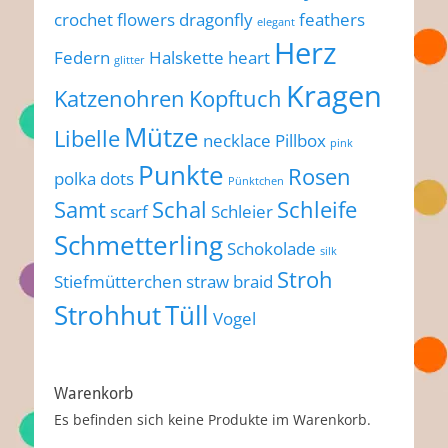
crochet flowers
dragonfly
feathers
elegant
Herz
Federn
Halskette
heart
glitter
Kragen
Katzenohren
Kopftuch
Mütze
Libelle
necklace
Pillbox
pink
Punkte
Rosen
polka dots
Pünktchen
Samt
Schal
Schleife
scarf
Schleier
Schmetterling
Schokolade
silk
Stroh
Stiefmütterchen
straw braid
Strohhut
Tüll
Vogel
Warenkorb
Es befinden sich keine Produkte im Warenkorb.