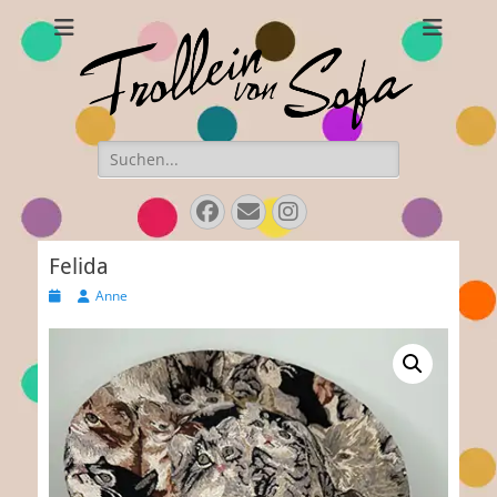
Frollein von Sofa
Handgefertigte Hüte und Accessoires
Suchen
nach:
Facebook
Email
Instagram
Felida
Veröffentlicht
Autor
Anne
am