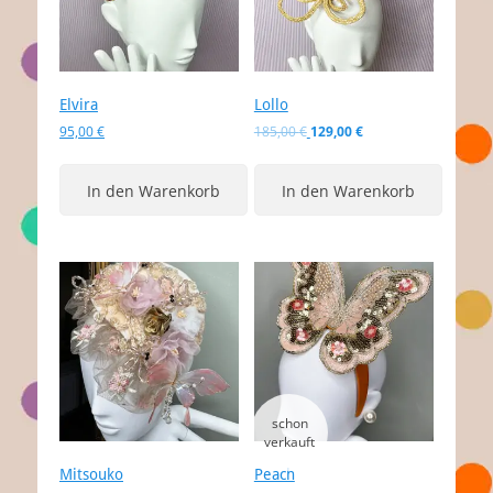
Elvira
Lollo
Ursprünglicher
Aktueller
95,00
€
185,00
€
129,00
€
Preis
Preis
war:
ist:
In den Warenkorb
In den Warenkorb
185,00 €
129,00 €.
Mitsouko
Peach