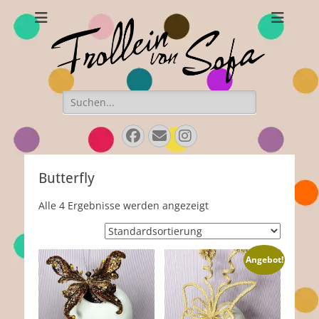
Frollein von Sofa
Handgefertigte Hüte und Accessoires
Suchen
nach:
Facebook
Email
Instagram
Butterfly
Alle 4 Ergebnisse werden angezeigt
Angebot!