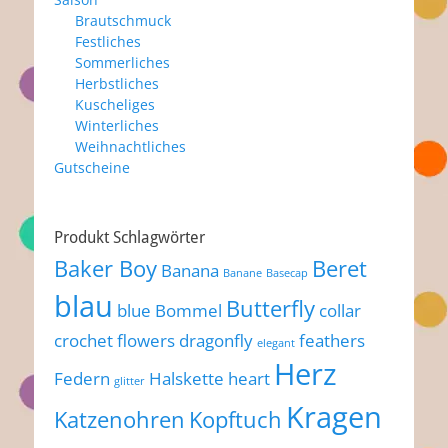
Brautschmuck
Festliches
Sommerliches
Herbstliches
Kuscheliges
Winterliches
Weihnachtliches
Gutscheine
Produkt Schlagwörter
Baker Boy
Beret
Banana
Banane
Basecap
blau
Butterfly
blue
Bommel
collar
crochet flowers
dragonfly
feathers
elegant
Herz
Federn
Halskette
heart
glitter
Kragen
Katzenohren
Kopftuch