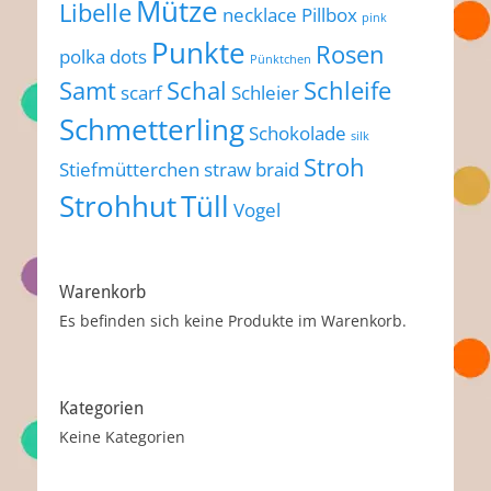
Mütze
Libelle
necklace
Pillbox
pink
Punkte
Rosen
polka dots
Pünktchen
Samt
Schal
Schleife
scarf
Schleier
Schmetterling
Schokolade
silk
Stroh
Stiefmütterchen
straw braid
Strohhut
Tüll
Vogel
Warenkorb
Es befinden sich keine Produkte im Warenkorb.
Kategorien
Keine Kategorien