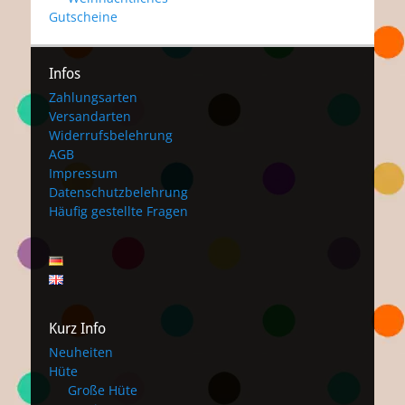
Gutscheine
Infos
Zahlungsarten
Versandarten
Widerrufsbelehrung
AGB
Impressum
Datenschutzbelehrung
Häufig gestellte Fragen
Kurz Info
Neuheiten
Hüte
Große Hüte