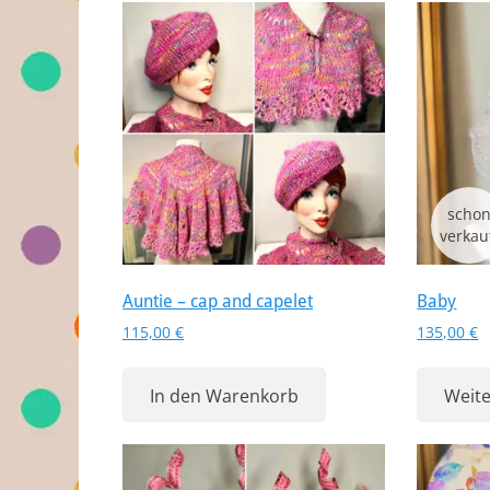
Auntie – cap and capelet
Baby
115,00
€
135,00
€
In den Warenkorb
Weite