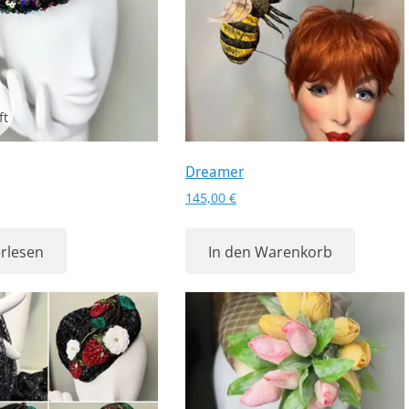
Dreamer
145,00
€
rlesen
In den Warenkorb