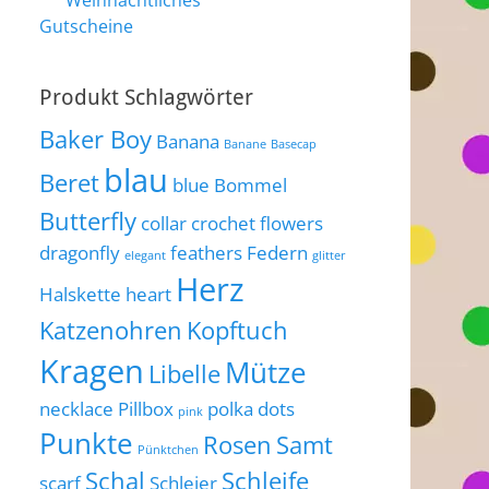
Weihnachtliches
Gutscheine
Produkt Schlagwörter
Baker Boy
Banana
Banane
Basecap
blau
Beret
blue
Bommel
Butterfly
collar
crochet flowers
dragonfly
feathers
Federn
elegant
glitter
Herz
Halskette
heart
Katzenohren
Kopftuch
Kragen
Mütze
Libelle
necklace
Pillbox
polka dots
pink
Punkte
Rosen
Samt
Pünktchen
Schal
Schleife
scarf
Schleier