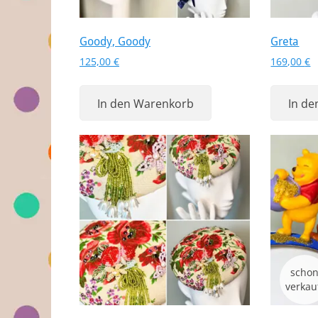
Goody, Goody
Greta
125,00
€
169,00
€
In den Warenkorb
In d