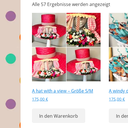
Alle 57 Ergebnisse werden angezeigt
A hat with a view – Größe S/M
A windy 
175,00
€
175,00
€
In den Warenkorb
In d