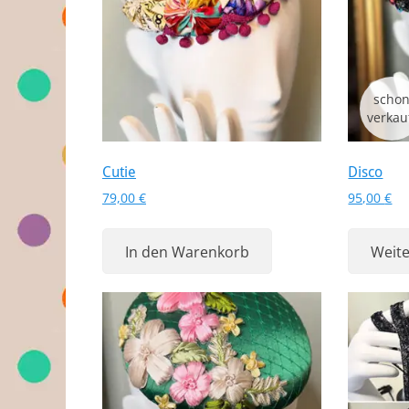
Cutie
Disco
79,00
€
95,00
€
In den Warenkorb
Weite