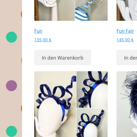
Fun
Fun Fair
135,00
€
145,00
€
In den Warenkorb
In d