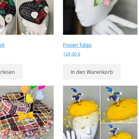
it
Frozen Tulips
129,00
€
rlesen
In den Warenkorb