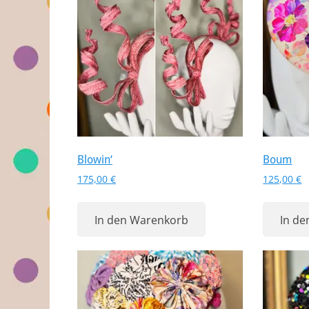
Blowin‘
Boum
175,00
€
125,00
€
In den Warenkorb
In d