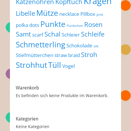
Kragen
Katzenohren
Kopftuch
Mütze
Libelle
necklace
Pillbox
pink
Punkte
Rosen
polka dots
Pünktchen
Samt
Schal
Schleife
scarf
Schleier
Schmetterling
Schokolade
silk
Stroh
Stiefmütterchen
straw braid
Strohhut
Tüll
Vogel
Warenkorb
Es befinden sich keine Produkte im Warenkorb.
Kategorien
Keine Kategorien