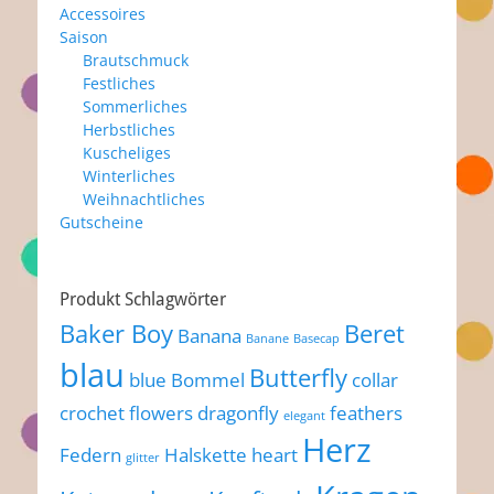
Accessoires
Saison
Brautschmuck
Festliches
Sommerliches
Herbstliches
Kuscheliges
Winterliches
Weihnachtliches
Gutscheine
Produkt Schlagwörter
Baker Boy
Beret
Banana
Banane
Basecap
blau
Butterfly
blue
Bommel
collar
crochet flowers
dragonfly
feathers
elegant
Herz
Federn
Halskette
heart
glitter