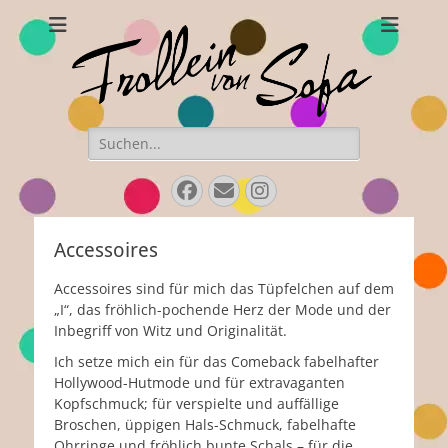
Frollein von Sofa
Handgefertigte Hüte und Accessoires
Suchen
nach:
Facebook
Email
Instagram
Accessoires
Accessoires sind für mich das Tüpfelchen auf dem
„I“, das fröhlich-pochende Herz der Mode und der
Inbegriff von Witz und Originalität.
Ich setze mich ein für das Comeback fabelhafter
Hollywood-Hutmode und für extravaganten
Kopfschmuck; für verspielte und auffällige
Broschen, üppigen Hals-Schmuck, fabelhafte
Ohrringe und fröhlich bunte Schals – für die