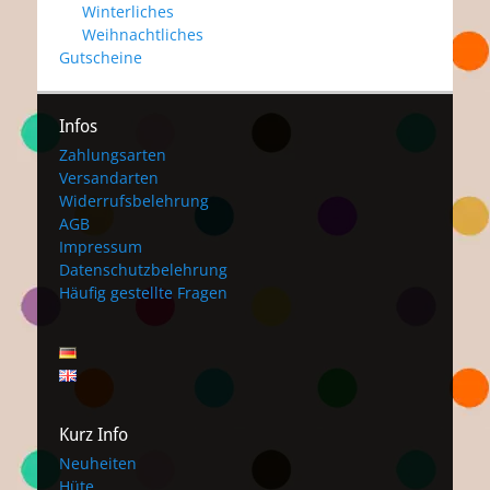
Winterliches
Weihnachtliches
Gutscheine
Infos
Zahlungsarten
Versandarten
Widerrufsbelehrung
AGB
Impressum
Datenschutzbelehrung
Häufig gestellte Fragen
Kurz Info
Neuheiten
Hüte