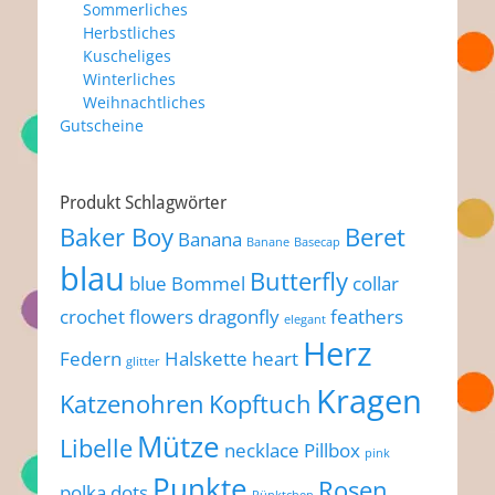
Sommerliches
Herbstliches
Kuscheliges
Winterliches
Weihnachtliches
Gutscheine
Produkt Schlagwörter
Baker Boy
Beret
Banana
Banane
Basecap
blau
Butterfly
blue
Bommel
collar
crochet flowers
dragonfly
feathers
elegant
Herz
Federn
Halskette
heart
glitter
Kragen
Katzenohren
Kopftuch
Mütze
Libelle
necklace
Pillbox
pink
Punkte
Rosen
polka dots