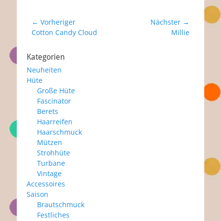
Beitragsnavigation
← Vorheriger
Nächster →
Vorheriger
Nächster
Cotton Candy Cloud
Millie
Beitrag:
Beitrag:
Kategorien
Neuheiten
Hüte
Große Hüte
Fascinator
Berets
Haarreifen
Haarschmuck
Mützen
Strohhüte
Turbane
Vintage
Accessoires
Saison
Brautschmuck
Festliches