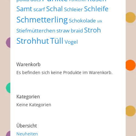
Pünktchen
Samt
Schal
Schleife
scarf
Schleier
Schmetterling
Schokolade
silk
Stroh
Stiefmütterchen
straw braid
Strohhut
Tüll
Vogel
Warenkorb
Es befinden sich keine Produkte im Warenkorb.
Kategorien
Keine Kategorien
Übersicht
Neuheiten