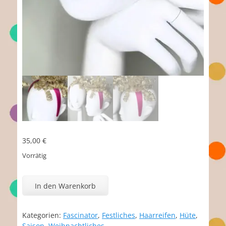
35,00
€
Vorrätig
Curley
Sue
In den Warenkorb
Menge
Kategorien:
Fascinator
,
Festliches
,
Haarreifen
,
Hüte
,
Saison
,
Weihnachtliches