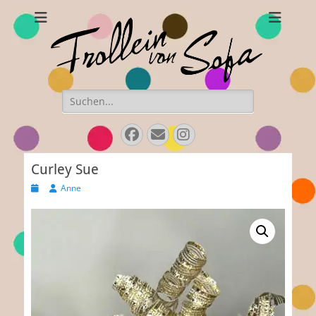
Frollein von Sofa
Handgefertigte Hüte und Accessoires
Suchen
nach:
Facebook
E-
Instagram
Mail
Curley Sue
Veröffentlicht
Autor
Anne
am