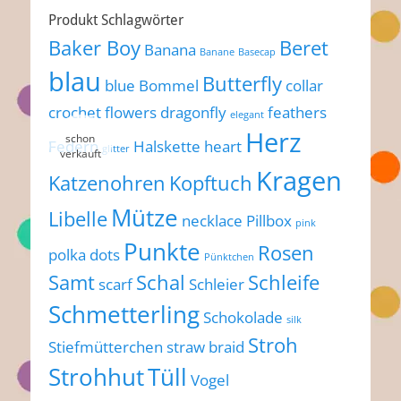
Produkt Schlagwörter
Baker Boy
Beret
Banana
Banane
Basecap
blau
Butterfly
blue
Bommel
collar
crochet flowers
dragonfly
feathers
elegant
Herz
Federn
Halskette
heart
glitter
Kragen
Katzenohren
Kopftuch
Mütze
Libelle
necklace
Pillbox
pink
Punkte
Rosen
polka dots
Pünktchen
Samt
Schal
Schleife
scarf
Schleier
Schmetterling
Schokolade
silk
Stroh
Stiefmütterchen
straw braid
Strohhut
Tüll
Vogel