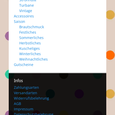
Turbane
Vintage
Accessoires
Saison
Brautschmuck
Festliches
Sommerliches
Herbstliches
Kuscheliges
Winterliches
Weihnachtliches
Gutscheine
Infos
Zahlungsarten
Versandarten
Widerrufsbelehrung
AGB
Impressum
Datenschutzbelehrung