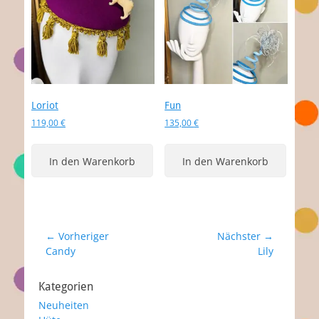
Loriot
Fun
119,00
€
135,00
€
In den Warenkorb
In den Warenkorb
Beitragsnavigation
← Vorheriger
Nächster →
Vorheriger
Nächster
Candy
Lily
Beitrag:
Beitrag:
Kategorien
Neuheiten