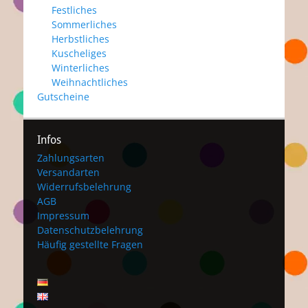
Festliches
Sommerliches
Herbstliches
Kuscheliges
Winterliches
Weihnachtliches
Gutscheine
Infos
Zahlungsarten
Versandarten
Widerrufsbelehrung
AGB
Impressum
Datenschutzbelehrung
Häufig gestellte Fragen