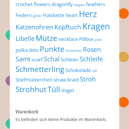
crochet flowers
dragonfly
feathers
elegant
Herz
Federn
Halskette
heart
glitter
Kragen
Katzenohren
Kopftuch
Mütze
Libelle
necklace
Pillbox
pink
Punkte
Rosen
polka dots
Pünktchen
Samt
Schal
Schleife
scarf
Schleier
Schmetterling
Schokolade
silk
Stroh
Stiefmütterchen
straw braid
Strohhut
Tüll
Vogel
Warenkorb
Es befinden sich keine Produkte im Warenkorb.