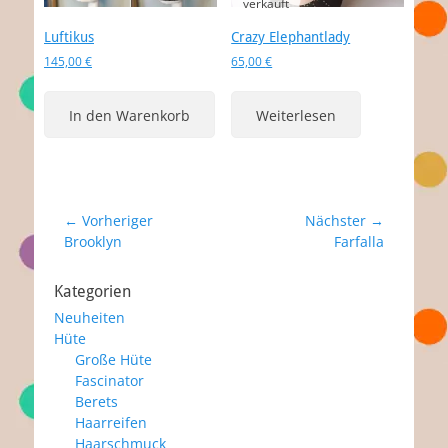
Luftikus
Crazy Elephantlady
145,00
€
65,00
€
In den Warenkorb
Weiterlesen
Beitragsnavigation
← Vorheriger
Nächster →
Vorheriger
Nächster
Brooklyn
Farfalla
Beitrag:
Beitrag:
Kategorien
Neuheiten
Hüte
Große Hüte
Fascinator
Berets
Haarreifen
Haarschmuck