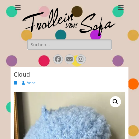
Frollein von Sofa
Handgefertigte Hüte und Accessoires
Suchen
nach:
Facebook
Email
Instagram
Cloud
Veröffentlicht
Autor
Anne
am