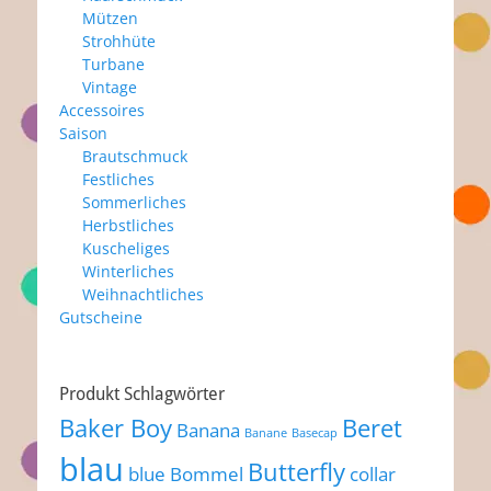
Mützen
Strohhüte
Turbane
Vintage
Accessoires
Saison
Brautschmuck
Festliches
Sommerliches
Herbstliches
Kuscheliges
Winterliches
Weihnachtliches
Gutscheine
Produkt Schlagwörter
Baker Boy
Beret
Banana
Banane
Basecap
blau
Butterfly
blue
Bommel
collar