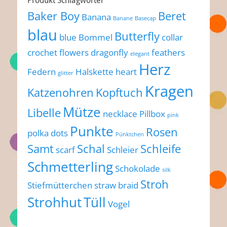
Produkt Schlagwörter
Baker Boy
Beret
Banana
Banane
Basecap
blau
Butterfly
blue
Bommel
collar
crochet flowers
dragonfly
feathers
elegant
Herz
Federn
Halskette
heart
glitter
Kragen
Katzenohren
Kopftuch
Mütze
Libelle
necklace
Pillbox
pink
Punkte
Rosen
polka dots
Pünktchen
Samt
Schal
Schleife
scarf
Schleier
Schmetterling
Schokolade
silk
Stroh
Stiefmütterchen
straw braid
Strohhut
Tüll
Vogel