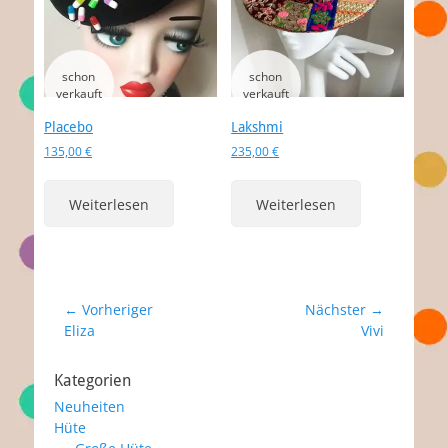
Placebo
Lakshmi
135,00
€
235,00
€
Weiterlesen
Weiterlesen
Beitragsnavigation
← Vorheriger
Nächster →
Vorheriger
Nächster
Eliza
Vivi
Beitrag:
Beitrag:
Kategorien
Neuheiten
Hüte