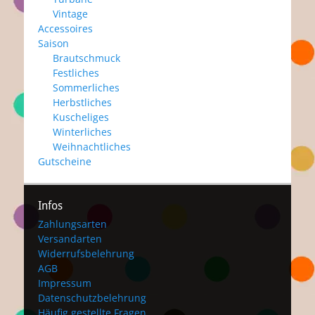
Vintage
Accessoires
Saison
Brautschmuck
Festliches
Sommerliches
Herbstliches
Kuscheliges
Winterliches
Weihnachtliches
Gutscheine
Infos
Zahlungsarten
Versandarten
Widerrufsbelehrung
AGB
Impressum
Datenschutzbelehrung
Häufig gestellte Fragen