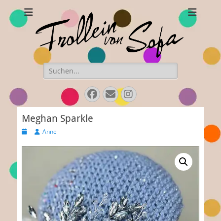
Frollein von Sofa
Handgefertigte Hüte und Accessoires
Suchen
nach:
Facebook
Email
Instagram
Meghan Sparkle
Veröffentlicht
Autor
Anne
am