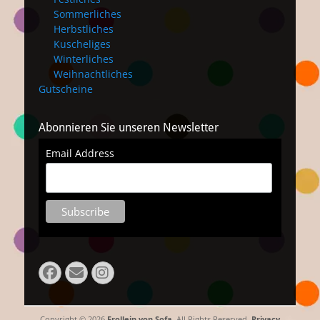
Sommerliches
Herbstliches
Kuscheliges
Winterliches
Weihnachtliches
Gutscheine
Abonnieren Sie unseren Newsletter
Email Address
Facebook
Email
Instagram
Copyright © 2026
Frollein von Sofa
. All Rights Reserved.
Privacy