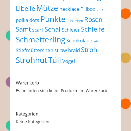
Mütze
Libelle
necklace
Pillbox
pink
Punkte
Rosen
polka dots
Pünktchen
Samt
Schal
Schleife
scarf
Schleier
Schmetterling
Schokolade
silk
Stroh
Stiefmütterchen
straw braid
Strohhut
Tüll
Vogel
Warenkorb
Es befinden sich keine Produkte im Warenkorb.
Kategorien
Keine Kategorien