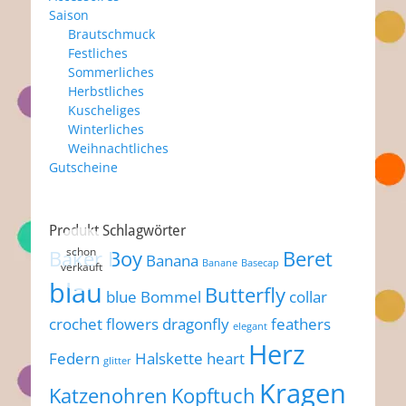
Saison
Brautschmuck
Festliches
Sommerliches
Herbstliches
Kuscheliges
Winterliches
Weihnachtliches
Gutscheine
Produkt Schlagwörter
Baker Boy
Beret
Banana
Banane
Basecap
blau
Butterfly
blue
Bommel
collar
crochet flowers
dragonfly
feathers
elegant
Herz
Federn
Halskette
heart
glitter
Kragen
Katzenohren
Kopftuch