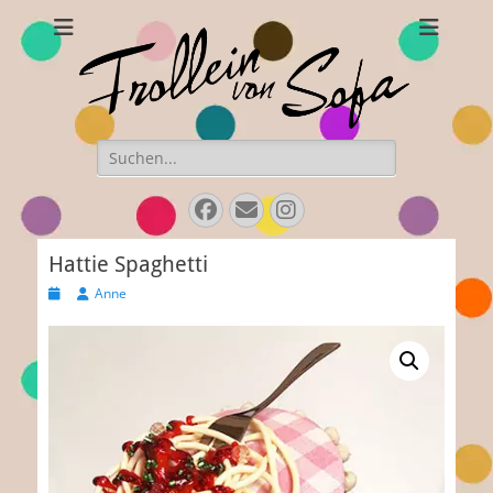
Frollein von Sofa
Handgefertigte Hüte und Accessoires
Suchen
nach:
Facebook
Email
Instagram
Hattie Spaghetti
Veröffentlicht
Autor
Anne
am