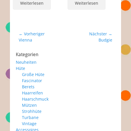
Weiterlesen
Weiterlesen
175,00 €
115,00 €.
Beitragsnavigation
← Vorheriger
Nächster →
Vorheriger
Nächster
Vienna
Budgie
Beitrag:
Beitrag:
Kategorien
Neuheiten
Hüte
Große Hüte
Fascinator
Berets
Haarreifen
Haarschmuck
Mützen
Strohhüte
Turbane
Vintage
Accessoires