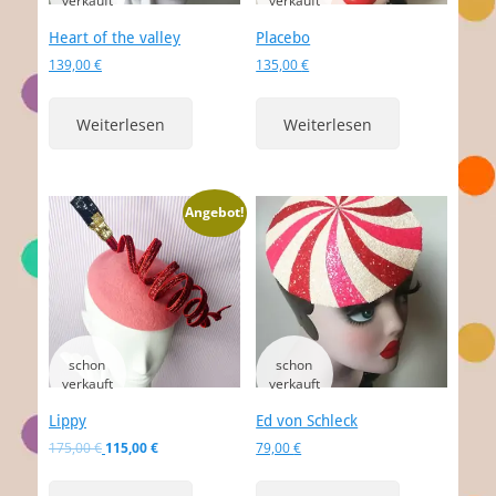
Heart of the valley
Placebo
139,00
€
135,00
€
Weiterlesen
Weiterlesen
Angebot!
Lippy
Ed von Schleck
Ursprünglicher
Aktueller
175,00
€
115,00
€
79,00
€
Preis
Preis
war:
ist: