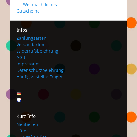
Weihnachtliches
Gutscheine
Infos
Zahlungsarten
Versandarten
Widerrufsbelehrung
AGB
Impressum
Datenschutzbelehrung
Häufig gestellte Fragen
Kurz Info
Neuheiten
Hüte