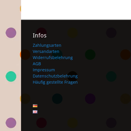
Infos
Zahlungsarten
Versandarten
Widerrufsbelehrung
AGB
Impressum
Datenschutzbelehrung
Häufig gestellte Fragen