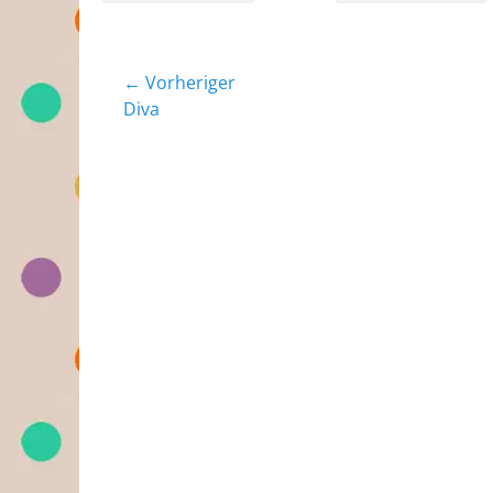
Beitragsnavigation
← Vorheriger
Vorheriger
Diva
Beitrag: