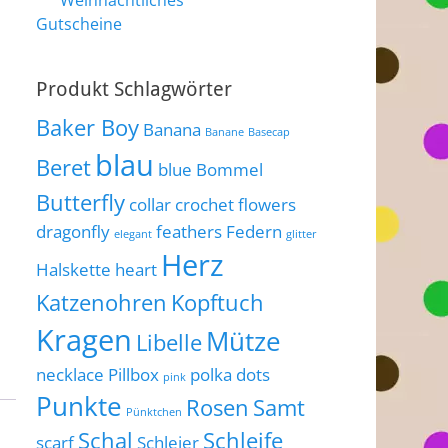
Weihnachtliches
Gutscheine
Produkt Schlagwörter
Baker Boy
Banana
Banane
Basecap
blau
Beret
blue
Bommel
Butterfly
collar
crochet flowers
dragonfly
feathers
Federn
elegant
glitter
Herz
Halskette
heart
Katzenohren
Kopftuch
Kragen
Mütze
Libelle
necklace
Pillbox
polka dots
pink
Punkte
Rosen
Samt
Pünktchen
Schal
Schleife
scarf
Schleier