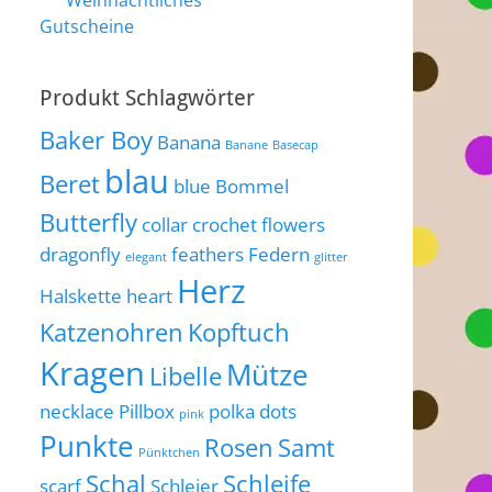
Weihnachtliches
Gutscheine
Produkt Schlagwörter
Baker Boy
Banana
Banane
Basecap
blau
Beret
blue
Bommel
Butterfly
collar
crochet flowers
dragonfly
feathers
Federn
elegant
glitter
Herz
Halskette
heart
Katzenohren
Kopftuch
Kragen
Mütze
Libelle
necklace
Pillbox
polka dots
pink
Punkte
Rosen
Samt
Pünktchen
Schal
Schleife
scarf
Schleier