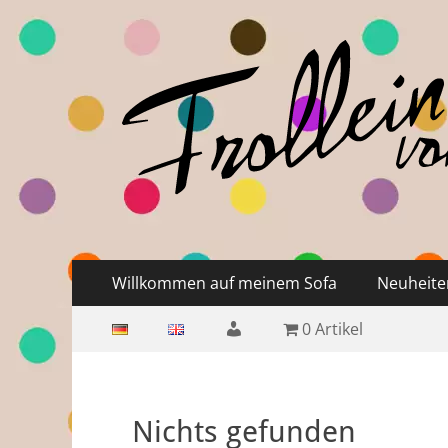
Frollein von Sofa
Handgefertigte Hüte und Accessoires
Primäres
Zum
Willkommen auf meinem Sofa
Neuheite
Inhalt
Menü
Sekundäres
Zum
springen
Mein
0 Artikel
Inhalt
Menü
springen
Konto
Nichts gefunden