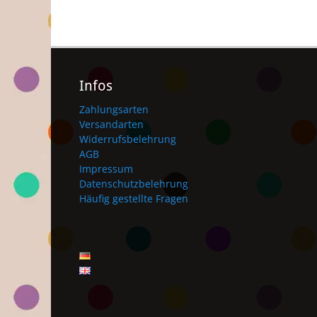
Infos
Zahlungsarten
Versandarten
Widerrufsbelehrung
AGB
Impressum
Datenschutzbelehrung
Häufig gestellte Fragen