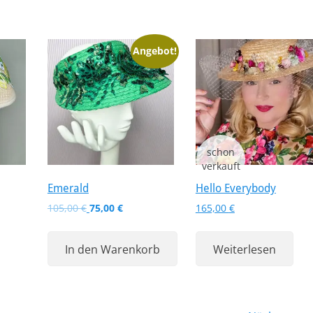
Angebot!
Emerald
Hello Everybody
Ursprünglicher
Aktueller
105,00
€
75,00
€
165,00
€
Preis
Preis
war:
ist:
In den Warenkorb
Weiterlesen
105,00 €
75,00 €.