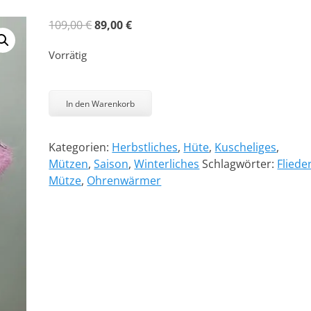
Ursprünglicher
Aktueller
109,00
€
89,00
€
Preis
Preis
Vorrätig
war:
ist:
109,00 €
89,00 €.
THE
GARDEN
In den Warenkorb
WITCH
COLLECTION
Kategorien:
Herbstliches
,
Hüte
,
Kuscheliges
,
-
Mützen
,
Saison
,
Winterliches
Schlagwörter:
Fliede
Syringa
Mütze
,
Ohrenwärmer
Menge