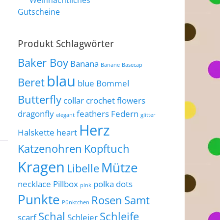
Weihnachtliches
Gutscheine
Produkt Schlagwörter
Baker Boy
Banana
Banane
Basecap
blau
Beret
blue
Bommel
Butterfly
collar
crochet flowers
dragonfly
feathers
Federn
elegant
glitter
Herz
Halskette
heart
Katzenohren
Kopftuch
Kragen
Mütze
Libelle
necklace
Pillbox
polka dots
pink
Punkte
Rosen
Samt
Pünktchen
Schal
Schleife
scarf
Schleier