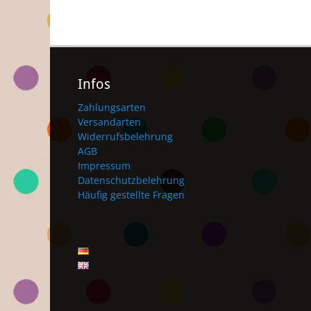
Infos
Zahlungsarten
Versandarten
Widerrufsbelehrung
AGB
Impressum
Datenschutzbelehrung
Häufig gestellte Fragen