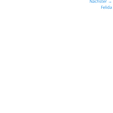
Nächster →
Nächster
Felida
Beitrag: