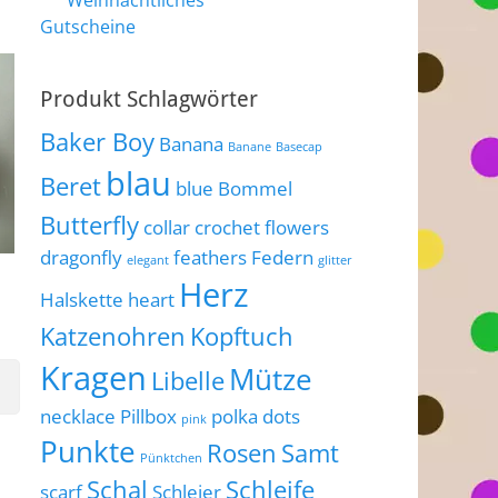
Weihnachtliches
Gutscheine
Produkt Schlagwörter
Baker Boy
Banana
Banane
Basecap
blau
Beret
blue
Bommel
Butterfly
collar
crochet flowers
dragonfly
feathers
Federn
elegant
glitter
Herz
Halskette
heart
Katzenohren
Kopftuch
Kragen
Mütze
Libelle
necklace
Pillbox
polka dots
pink
Punkte
Rosen
Samt
Pünktchen
Schal
Schleife
scarf
Schleier