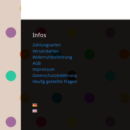
Infos
Zahlungsarten
Versandarten
Widerrufsbelehrung
AGB
Impressum
Datenschutzbelehrung
Häufig gestellte Fragen