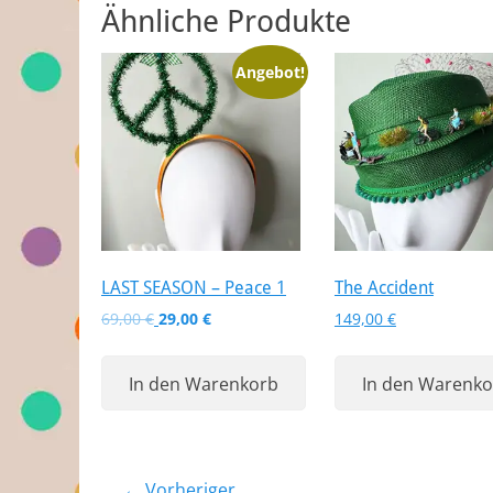
Ähnliche Produkte
Angebot!
LAST SEASON – Peace 1
The Accident
Ursprünglicher
Aktueller
69,00
€
29,00
€
149,00
€
Preis
Preis
war:
ist:
In den Warenkorb
In den Warenko
69,00 €
29,00 €.
← Vorheriger