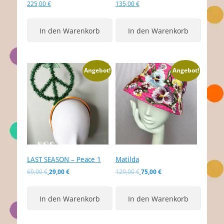
225,00
€
135,00
€
In den Warenkorb
In den Warenkorb
Angebot!
Angebot!
LAST SEASON – Peace 1
Matilda
Ursprünglicher
Aktueller
Ursprünglicher
Aktueller
69,00
€
29,00
€
129,00
€
75,00
€
Preis
Preis
Preis
Preis
war:
ist:
war:
ist:
In den Warenkorb
In den Warenkorb
69,00 €
29,00 €.
129,00 €
75,00 €.