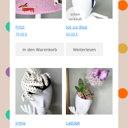
Fritzi
Ice Ice Blue
79,00
€
69,00
€
In den Warenkorb
Weiterlesen
Irmie
Ladidah