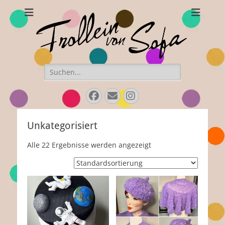
Frollein von Sofa
Handgefertigte Hüte und Accessoires
Suchen
nach:
Facebook
E-
Instagram
Mail
Unkategorisiert
Alle 22 Ergebnisse werden angezeigt