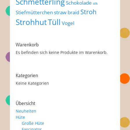
Schmetterling
Schokolade
silk
Stroh
Stiefmütterchen
straw braid
Strohhut
Tüll
Vogel
Warenkorb
Es befinden sich keine Produkte im Warenkorb.
Kategorien
Keine Kategorien
Übersicht
Neuheiten
Hüte
Große Hüte
Fascinator