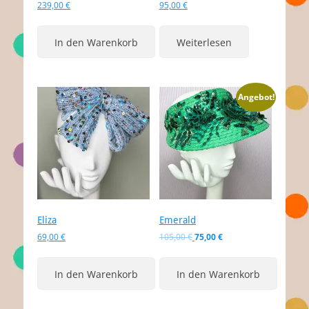
239,00
€
95,00
€
In den Warenkorb
Weiterlesen
Angebot!
Eliza
Emerald
Ursprünglicher
Aktueller
69,00
€
105,00
€
75,00
€
Preis
Preis
war:
ist:
In den Warenkorb
In den Warenkorb
105,00 €
75,00 €.