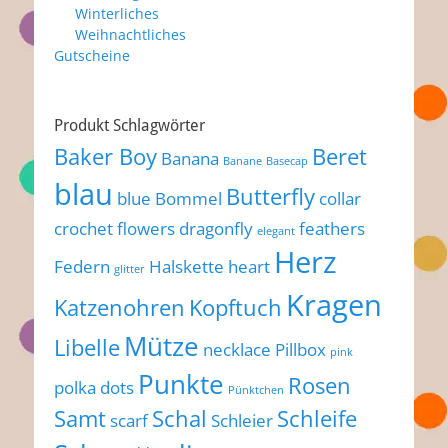
Winterliches
Weihnachtliches
Gutscheine
Produkt Schlagwörter
Baker Boy
Beret
Banana
Banane
Basecap
blau
Butterfly
blue
Bommel
collar
crochet flowers
dragonfly
feathers
elegant
Herz
Federn
Halskette
heart
glitter
Kragen
Katzenohren
Kopftuch
Mütze
Libelle
necklace
Pillbox
pink
Punkte
Rosen
polka dots
Pünktchen
Samt
Schal
Schleife
scarf
Schleier