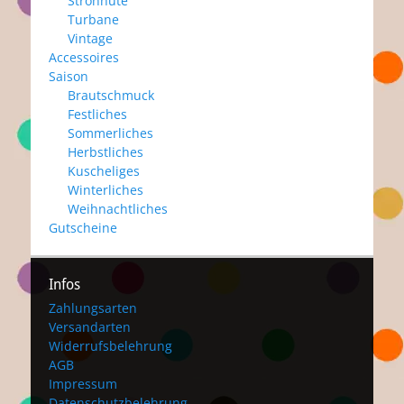
Strohhüte
Turbane
Vintage
Accessoires
Saison
Brautschmuck
Festliches
Sommerliches
Herbstliches
Kuscheliges
Winterliches
Weihnachtliches
Gutscheine
Infos
Zahlungsarten
Versandarten
Widerrufsbelehrung
AGB
Impressum
Datenschutzbelehrung