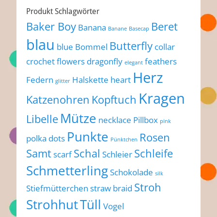
Produkt Schlagwörter
Baker Boy
Beret
Banana
Banane
Basecap
blau
Butterfly
blue
Bommel
collar
crochet flowers
dragonfly
feathers
elegant
Herz
Federn
Halskette
heart
glitter
Kragen
Katzenohren
Kopftuch
Mütze
Libelle
necklace
Pillbox
pink
Punkte
Rosen
polka dots
Pünktchen
Samt
Schal
Schleife
scarf
Schleier
Schmetterling
Schokolade
silk
Stroh
Stiefmütterchen
straw braid
Strohhut
Tüll
Vogel