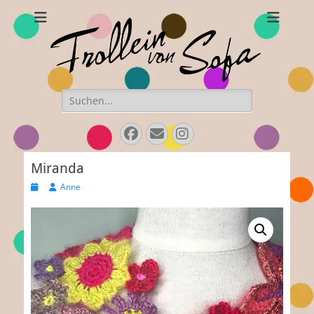
Frollein von Sofa
Handgefertigte Hüte und Accessoires
Suchen
nach:
Facebook
Email
Instagram
Miranda
Veröffentlicht
Autor
Anne
am