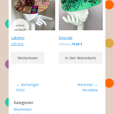
Lakshmi
Emerald
Ursprünglicher
Aktueller
235,00
€
105,00
€
75,00
€
Preis
Preis
war:
ist:
Weiterlesen
In den Warenkorb
105,00 €
75,00 €.
Beitragsnavigation
← Vorheriger
Nächster →
Vorheriger
Nächster
Fritzi
Nicolette
Beitrag:
Beitrag:
Kategorien
Neuheiten