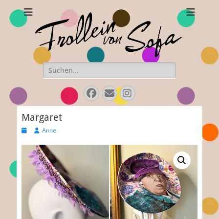
Frollein von Sofa
Handgefertigte Hüte und Accessoires
Suchen
nach:
Facebook
E-
Instagram
Mail
Margaret
Veröffentlicht
Autor
Anne
am