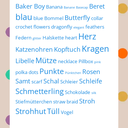
Baker Boy
Beret
Banana
Banane
Basecap
blau
Butterfly
blue
Bommel
collar
crochet flowers
dragonfly
feathers
elegant
Herz
Federn
Halskette
heart
glitter
Kragen
Katzenohren
Kopftuch
Mütze
Libelle
necklace
Pillbox
pink
Punkte
Rosen
polka dots
Pünktchen
Samt
Schal
Schleife
scarf
Schleier
Schmetterling
Schokolade
silk
Stroh
Stiefmütterchen
straw braid
Strohhut
Tüll
Vogel