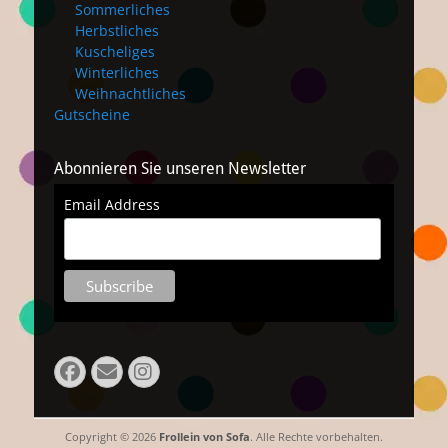
Sommerliches
Herbstliches
Kuscheliges
Winterliches
Weihnachtliches
Gutscheine
Abonnieren Sie unseren Newsletter
Email Address
Facebook
E-
Instagram
Mail
Copyright © 2026
Frollein von Sofa
. Alle Rechte vorbehalten.