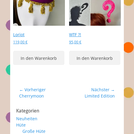
Loriot
WTF ?!
119,00
€
95,00
€
In den Warenkorb
In den Warenkorb
Beitragsnavigation
← Vorheriger
Nächster →
Vorheriger
Nächster
Cherrymoon
Limited Edition
Beitrag:
Beitrag:
Kategorien
Neuheiten
Hüte
Große Hüte