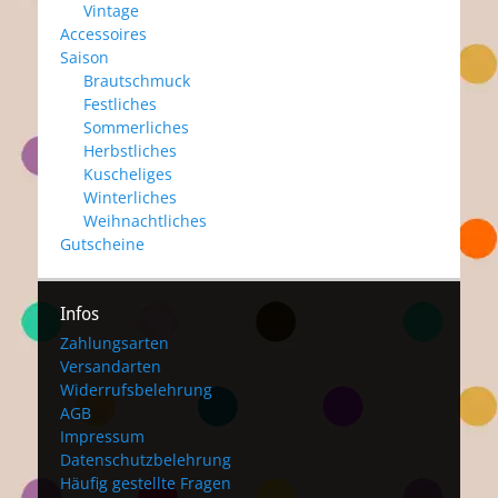
Vintage
Accessoires
Saison
Brautschmuck
Festliches
Sommerliches
Herbstliches
Kuscheliges
Winterliches
Weihnachtliches
Gutscheine
Infos
Zahlungsarten
Versandarten
Widerrufsbelehrung
AGB
Impressum
Datenschutzbelehrung
Häufig gestellte Fragen