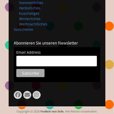
Sommerliches
Herbstliches
Kuscheliges
Winterliches
Weihnachtliches
Gutscheine
Abonnieren Sie unseren Newsletter
Email Address
Facebook
E-
Instagram
Mail
Copyright © 2026
Frollein von Sofa
. Alle Rechte vorbehalten.