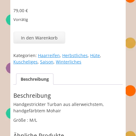
79,00
€
Vorrätig
Kelly
Menge
In den Warenkorb
Kategorien:
Haarreifen
,
Herbstliches
,
Hüte
,
Kuscheliges
,
Saison
,
Winterliches
Beschreibung
Beschreibung
Handgestrickter Turban aus allerweichstem,
handgefärbtem Mohair
Größe : M/L
Ähnliche Produkte