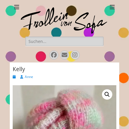
Frollein von Sofa
Handgefertigte Hüte und Accessoires
Suchen
nach:
Facebook
E-
Instagram
Mail
Kelly
Veröffentlicht
Autor
Anne
am