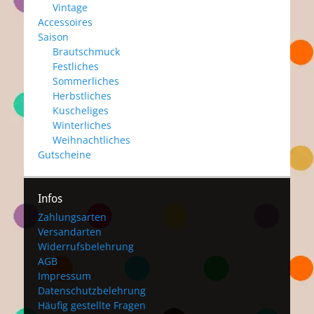
Vintage
Accessoires
Saison
Brautschmuck
Festliches
Sommerliches
Herbstliches
Kuscheliges
Winterliches
Weihnachtliches
Gutscheine
Infos
Zahlungsarten
Versandarten
Widerrufsbelehrung
AGB
Impressum
Datenschutzbelehrung
Häufig gestellte Fragen