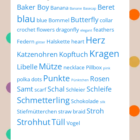
Baker Boy
Beret
Banana
Banane
Basecap
blau
Butterfly
blue
Bommel
collar
crochet flowers
dragonfly
feathers
elegant
Herz
Federn
Halskette
heart
glitter
Kragen
Katzenohren
Kopftuch
Mütze
Libelle
necklace
Pillbox
pink
Punkte
Rosen
polka dots
Pünktchen
Samt
Schal
Schleife
scarf
Schleier
Schmetterling
Schokolade
silk
Stroh
Stiefmütterchen
straw braid
Strohhut
Tüll
Vogel