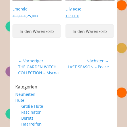
Emerald
Lily Rose
Ursprünglicher
Aktueller
105,00
€
75,00
€
135,00
€
Preis
Preis
war:
ist:
In den Warenkorb
In den Warenkorb
105,00 €
75,00 €.
Beitragsnavigation
← Vorheriger
Nächster →
Vorheriger
Nächster
THE GARDEN WITCH
LAST SEASON – Peace
Beitrag:
Beitrag:
COLLECTION – Myrna
Kategorien
Neuheiten
Hüte
Große Hüte
Fascinator
Berets
Haarreifen