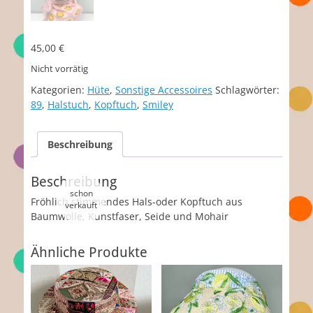
45,00
€
Nicht vorrätig
Kategorien:
Hüte
,
Sonstige Accessoires
Schlagwörter:
89
,
Halstuch
,
Kopftuch
,
Smiley
Beschreibung
Beschreibung
Fröhlich stimmendes Hals-oder Kopftuch aus
Baumwolle, Kunstfaser, Seide und Mohair
Ähnliche Produkte