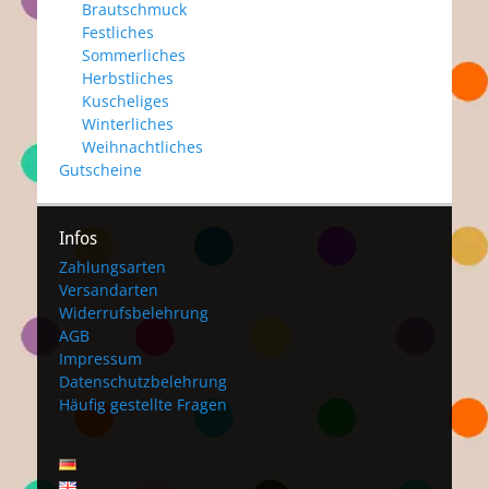
Brautschmuck
Festliches
Sommerliches
Herbstliches
Kuscheliges
Winterliches
Weihnachtliches
Gutscheine
Infos
Zahlungsarten
Versandarten
Widerrufsbelehrung
AGB
Impressum
Datenschutzbelehrung
Häufig gestellte Fragen