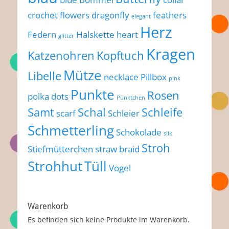
crochet flowers
dragonfly
feathers
elegant
Herz
Federn
Halskette
heart
glitter
Kragen
Katzenohren
Kopftuch
Mütze
Libelle
necklace
Pillbox
pink
Punkte
Rosen
polka dots
Pünktchen
Samt
Schal
Schleife
scarf
Schleier
Schmetterling
Schokolade
silk
Stroh
Stiefmütterchen
straw braid
Strohhut
Tüll
Vogel
Warenkorb
Es befinden sich keine Produkte im Warenkorb.