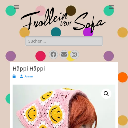
Frollein von Sofa
Handgefertigte Hüte und Accessoires
Suchen
nach:
Facebook
Email
Instagram
Häppi Häppi
Veröffentlicht
Autor
Anne
am