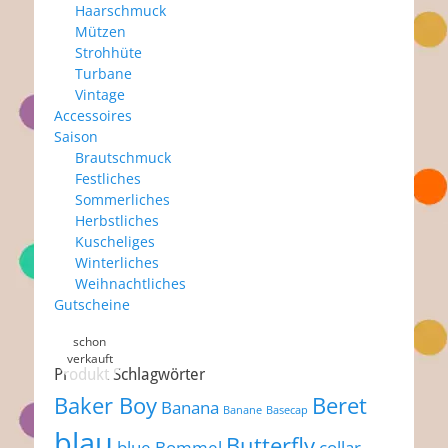
Haarschmuck
Mützen
Strohhüte
Turbane
Vintage
Accessoires
Saison
Brautschmuck
Festliches
Sommerliches
Herbstliches
Kuscheliges
Winterliches
Weihnachtliches
Gutscheine
Produkt Schlagwörter
Baker Boy
Beret
Banana
Banane
Basecap
blau
Butterfly
blue
Bommel
collar