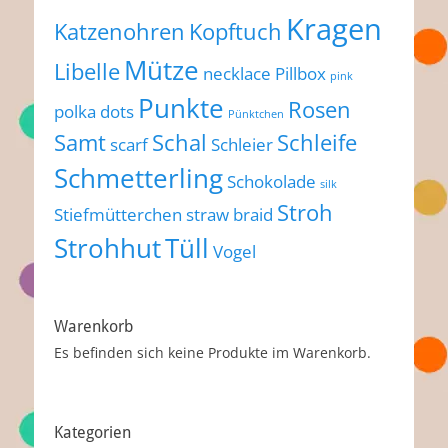
Kragen
Katzenohren
Kopftuch
Mütze
Libelle
necklace
Pillbox
pink
Punkte
Rosen
polka dots
Pünktchen
Samt
Schal
Schleife
scarf
Schleier
Schmetterling
Schokolade
silk
Stroh
Stiefmütterchen
straw braid
Strohhut
Tüll
Vogel
Warenkorb
Es befinden sich keine Produkte im Warenkorb.
Kategorien