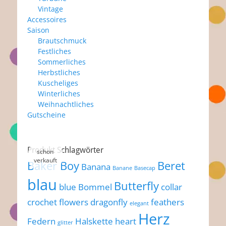
Vintage
Accessoires
Saison
Brautschmuck
Festliches
Sommerliches
Herbstliches
Kuscheliges
Winterliches
Weihnachtliches
Gutscheine
Produkt Schlagwörter
Baker Boy
Beret
Banana
Banane
Basecap
blau
Butterfly
blue
Bommel
collar
crochet flowers
dragonfly
feathers
elegant
Herz
Federn
Halskette
heart
glitter