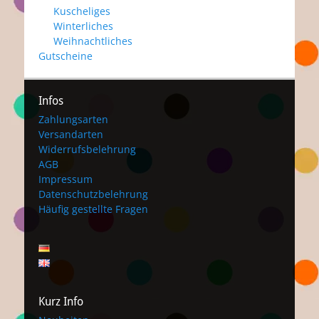
Kuscheliges
Winterliches
Weihnachtliches
Gutscheine
Infos
Zahlungsarten
Versandarten
Widerrufsbelehrung
AGB
Impressum
Datenschutzbelehrung
Häufig gestellte Fragen
Kurz Info