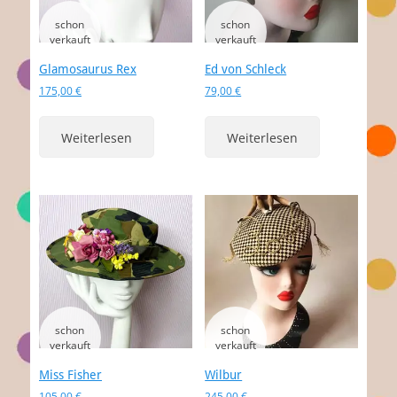
Glamosaurus Rex
Ed von Schleck
175,00
€
79,00
€
Weiterlesen
Weiterlesen
Miss Fisher
Wilbur
105,00
€
245,00
€