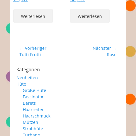
Weiterlesen
Weiterlesen
Beitragsnavigation
← Vorheriger
Nächster →
Vorheriger
Nächster
Tutti Frutti
Rose
Beitrag:
Beitrag:
Kategorien
Neuheiten
Hüte
Große Hüte
Fascinator
Berets
Haarreifen
Haarschmuck
Mützen
Strohhüte
Turbane