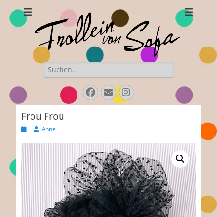
Frollein von Sofa
Handgefertigte Hüte und Accessoires
Suchen
nach:
Facebook
E-
Instagram
Mail
Frou Frou
Veröffentlicht
Autor
Anne
am