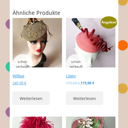
Ähnliche Produkte
Angebot!
Wilbur
Lippy
Ursprünglicher
Aktueller
245,00
€
175,00
€
115,00
€
Preis
Preis
war:
ist:
Weiterlesen
Weiterlesen
175,00 €
115,00 €.