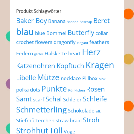
Produkt Schlagwörter
Baker Boy
Beret
Banana
Banane
Basecap
blau
Butterfly
blue
Bommel
collar
crochet flowers
dragonfly
feathers
elegant
Herz
Federn
Halskette
heart
glitter
Kragen
Katzenohren
Kopftuch
Mütze
Libelle
necklace
Pillbox
pink
Punkte
Rosen
polka dots
Pünktchen
Samt
Schal
Schleife
scarf
Schleier
Schmetterling
Schokolade
silk
Stroh
Stiefmütterchen
straw braid
Strohhut
Tüll
Vogel