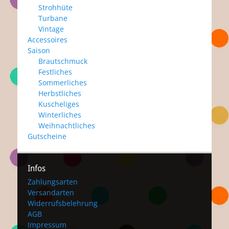
Strohhüte
Turbane
Vintage
Accessoires
Saison
Brautschmuck
Festliches
Sommerliches
Herbstliches
Kuscheliges
Winterliches
Weihnachtliches
Gutscheine
Infos
Zahlungsarten
Versandarten
Widerrufsbelehrung
AGB
Impressum