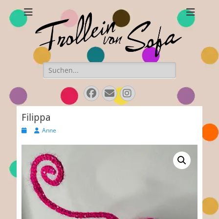
Frollein von Sofa
Handgefertigte Hüte und Accessoires
Suchen
nach:
Facebook
E-
Instagram
Mail
Filippa
Veröffentlicht
Autor
Anne
am