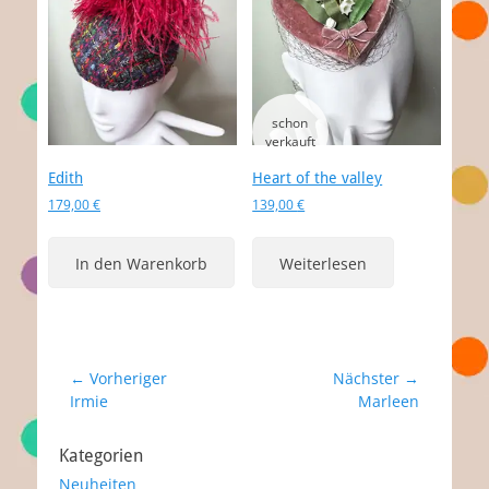
Edith
Heart of the valley
179,00
€
139,00
€
In den Warenkorb
Weiterlesen
Beitragsnavigation
← Vorheriger
Nächster →
Vorheriger
Nächster
Irmie
Marleen
Beitrag:
Beitrag:
Kategorien
Neuheiten