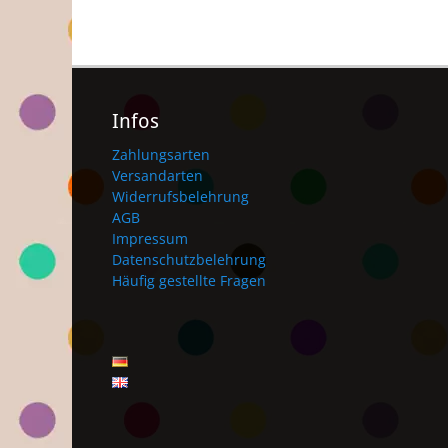
Infos
Zahlungsarten
Versandarten
Widerrufsbelehrung
AGB
Impressum
Datenschutzbelehrung
Häufig gestellte Fragen