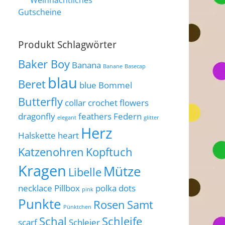
Weihnachtliches
Gutscheine
Produkt Schlagwörter
Baker Boy
Banana
Banane
Basecap
blau
Beret
blue
Bommel
Butterfly
collar
crochet flowers
dragonfly
feathers
Federn
elegant
glitter
Herz
Halskette
heart
Katzenohren
Kopftuch
Kragen
Mütze
Libelle
necklace
Pillbox
polka dots
pink
Punkte
Rosen
Samt
Pünktchen
Schal
Schleife
scarf
Schleier