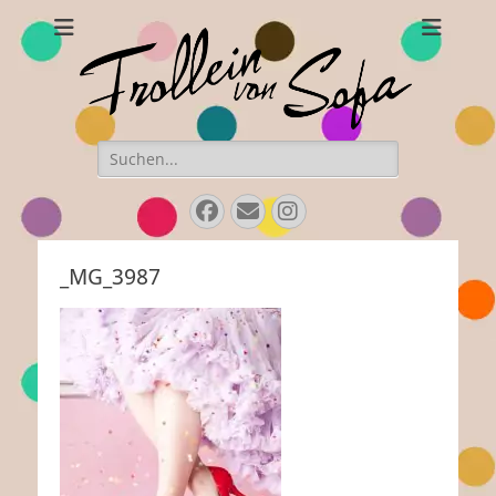
Frollein von Sofa
Handgefertigte Hüte und Accessoires
Suchen
nach:
Facebook
Email
Instagram
_MG_3987