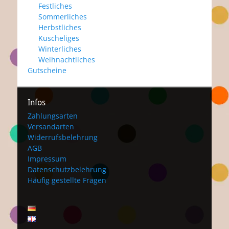
Festliches
Sommerliches
Herbstliches
Kuscheliges
Winterliches
Weihnachtliches
Gutscheine
Infos
Zahlungsarten
Versandarten
Widerrufsbelehrung
AGB
Impressum
Datenschutzbelehrung
Häufig gestellte Fragen