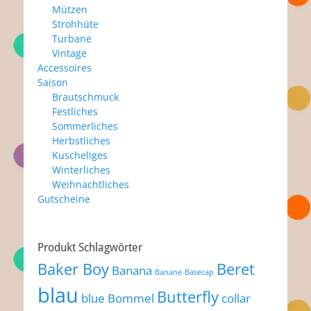
Mützen
Strohhüte
Turbane
Vintage
Accessoires
Saison
Brautschmuck
Festliches
Sommerliches
Herbstliches
Kuscheliges
Winterliches
Weihnachtliches
Gutscheine
Produkt Schlagwörter
Baker Boy
Beret
Banana
Banane
Basecap
blau
Butterfly
blue
Bommel
collar