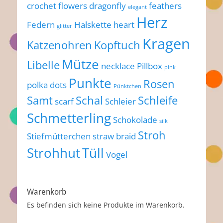
crochet flowers
dragonfly
feathers
elegant
Herz
Federn
Halskette
heart
glitter
Kragen
Katzenohren
Kopftuch
Mütze
Libelle
necklace
Pillbox
pink
Punkte
Rosen
polka dots
Pünktchen
Samt
Schal
Schleife
scarf
Schleier
Schmetterling
Schokolade
silk
Stroh
Stiefmütterchen
straw braid
Strohhut
Tüll
Vogel
Warenkorb
Es befinden sich keine Produkte im Warenkorb.