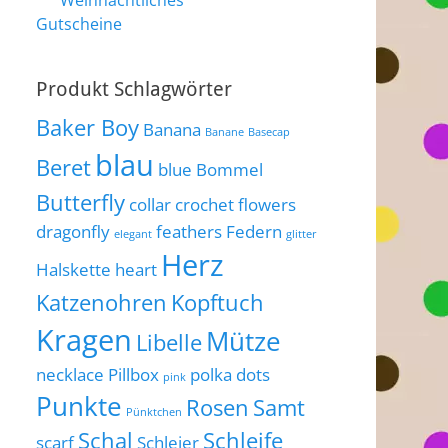
Weihnachtliches
Gutscheine
Produkt Schlagwörter
Baker Boy
Banana
Banane
Basecap
blau
Beret
blue
Bommel
Butterfly
collar
crochet flowers
dragonfly
feathers
Federn
elegant
glitter
Herz
Halskette
heart
Katzenohren
Kopftuch
Kragen
Mütze
Libelle
necklace
Pillbox
polka dots
pink
Punkte
Rosen
Samt
Pünktchen
Schal
Schleife
scarf
Schleier