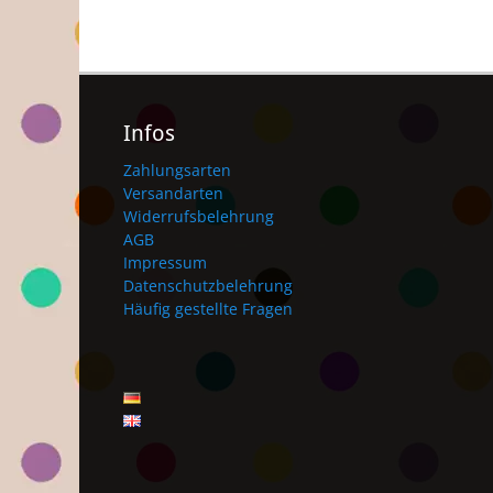
Infos
Zahlungsarten
Versandarten
Widerrufsbelehrung
AGB
Impressum
Datenschutzbelehrung
Häufig gestellte Fragen