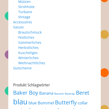
Mützen
Strohhüte
Turbane
Vintage
Accessoires
Saison
Brautschmuck
Festliches
Sommerliches
Herbstliches
Kuscheliges
Winterliches
Weihnachtliches
Gutscheine
Produkt Schlagwörter
Baker Boy
Beret
Banana
Banane
Basecap
blau
Butterfly
blue
Bommel
collar