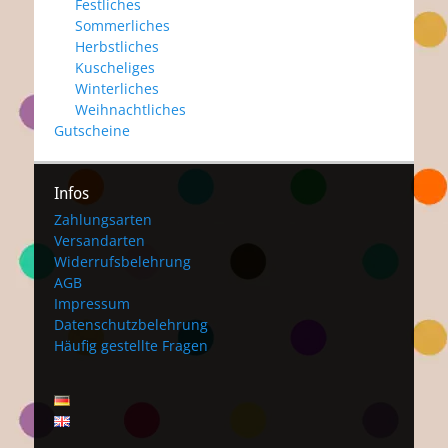
Festliches
Sommerliches
Herbstliches
Kuscheliges
Winterliches
Weihnachtliches
Gutscheine
Infos
Zahlungsarten
Versandarten
Widerrufsbelehrung
AGB
Impressum
Datenschutzbelehrung
Häufig gestellte Fragen