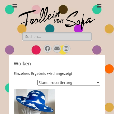
Frollein von Sofa
Handgefertigte Hüte und Accessoires
Suchen
nach:
Facebook
E-
Instagram
Mail
Wolken
Einzelnes Ergebnis wird angezeigt