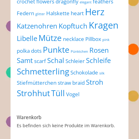
crochet flowers
dragonfly
feathers
elegant
Herz
Federn
Halskette
heart
glitter
Kragen
Katzenohren
Kopftuch
Mütze
Libelle
necklace
Pillbox
pink
Punkte
Rosen
polka dots
Pünktchen
Samt
Schal
Schleife
scarf
Schleier
Schmetterling
Schokolade
silk
Stroh
Stiefmütterchen
straw braid
Strohhut
Tüll
Vogel
Warenkorb
Es befinden sich keine Produkte im Warenkorb.