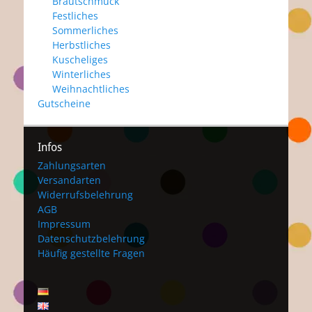
Brautschmuck
Festliches
Sommerliches
Herbstliches
Kuscheliges
Winterliches
Weihnachtliches
Gutscheine
Infos
Zahlungsarten
Versandarten
Widerrufsbelehrung
AGB
Impressum
Datenschutzbelehrung
Häufig gestellte Fragen