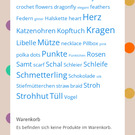
crochet flowers
dragonfly
feathers
elegant
Herz
Federn
Halskette
heart
glitter
Kragen
Katzenohren
Kopftuch
Mütze
Libelle
necklace
Pillbox
pink
Punkte
Rosen
polka dots
Pünktchen
Samt
Schal
Schleife
scarf
Schleier
Schmetterling
Schokolade
silk
Stroh
Stiefmütterchen
straw braid
Strohhut
Tüll
Vogel
Warenkorb
Es befinden sich keine Produkte im Warenkorb.