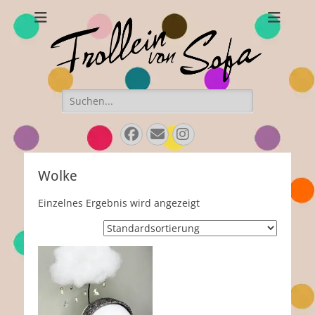
Frollein von Sofa
Handgefertigte Hüte und Accessoires
Suchen
nach:
Facebook
E-
Instagram
Mail
Wolke
Einzelnes Ergebnis wird angezeigt