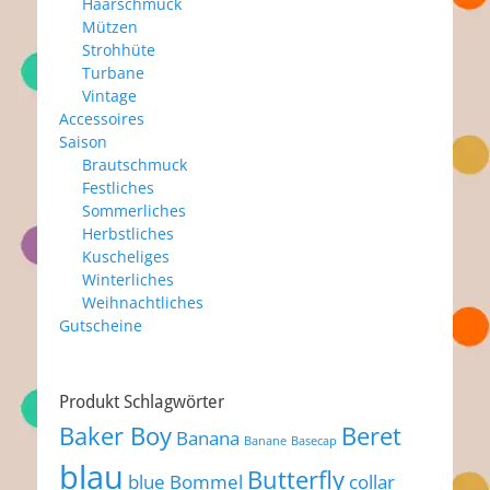
Haarschmuck
Mützen
Strohhüte
Turbane
Vintage
Accessoires
Saison
Brautschmuck
Festliches
Sommerliches
Herbstliches
Kuscheliges
Winterliches
Weihnachtliches
Gutscheine
Produkt Schlagwörter
Baker Boy
Beret
Banana
Banane
Basecap
blau
Butterfly
blue
Bommel
collar