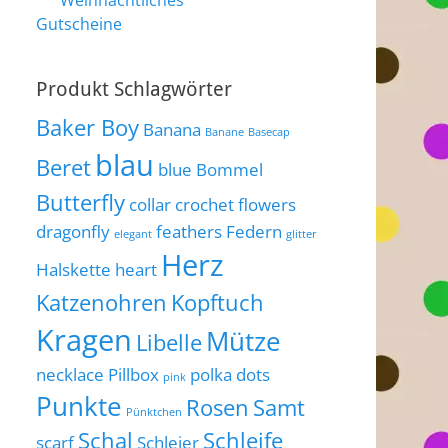
Weihnachtliches
Gutscheine
Produkt Schlagwörter
Baker Boy
Banana
Banane
Basecap
blau
Beret
blue
Bommel
Butterfly
collar
crochet flowers
dragonfly
feathers
Federn
elegant
glitter
Herz
Halskette
heart
Katzenohren
Kopftuch
Kragen
Mütze
Libelle
necklace
Pillbox
polka dots
pink
Punkte
Rosen
Samt
Pünktchen
Schal
Schleife
scarf
Schleier