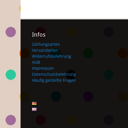
Infos
Zahlungsarten
Versandarten
Widerrufsbelehrung
AGB
Impressum
Datenschutzbelehrung
Häufig gestellte Fragen