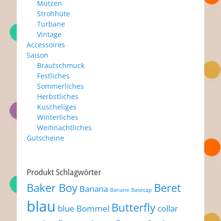
Mützen
Strohhüte
Turbane
Vintage
Accessoires
Saison
Brautschmuck
Festliches
Sommerliches
Herbstliches
Kuscheliges
Winterliches
Weihnachtliches
Gutscheine
Produkt Schlagwörter
Baker Boy
Beret
Banana
Banane
Basecap
blau
Butterfly
blue
Bommel
collar