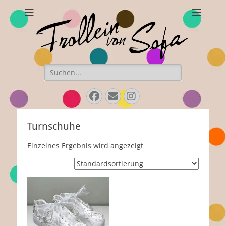
Frollein von Sofa
Handgefertigte Hüte und Accessoires
Suchen
nach:
Facebook
Email
Instagram
Turnschuhe
Einzelnes Ergebnis wird angezeigt