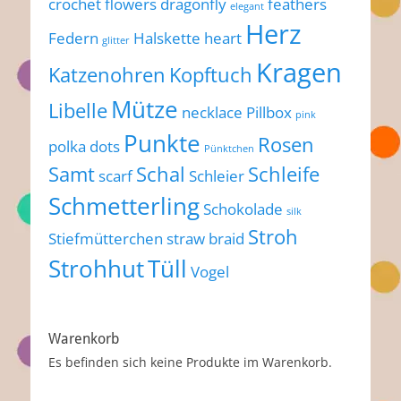
crochet flowers
dragonfly
feathers
elegant
Herz
Federn
Halskette
heart
glitter
Kragen
Katzenohren
Kopftuch
Mütze
Libelle
necklace
Pillbox
pink
Punkte
Rosen
polka dots
Pünktchen
Samt
Schal
Schleife
scarf
Schleier
Schmetterling
Schokolade
silk
Stroh
Stiefmütterchen
straw braid
Strohhut
Tüll
Vogel
Warenkorb
Es befinden sich keine Produkte im Warenkorb.