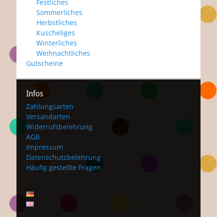
Festliches
Sommerliches
Herbstliches
Kuscheliges
Winterliches
Weihnachtliches
Gutscheine
Infos
Zahlungsarten
Versandarten
Widerrufsbelehrung
AGB
Impressum
Datenschutzbelehrung
Häufig gestellte Fragen