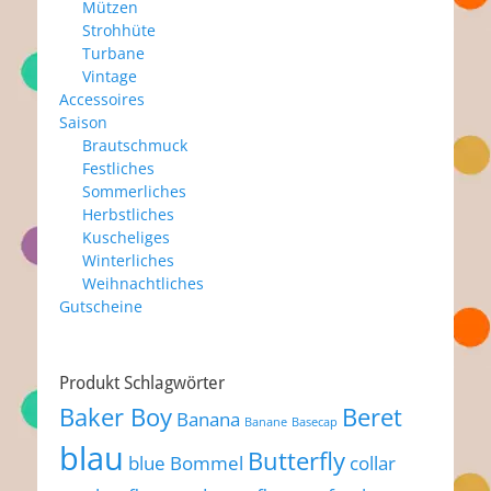
Mützen
Strohhüte
Turbane
Vintage
Accessoires
Saison
Brautschmuck
Festliches
Sommerliches
Herbstliches
Kuscheliges
Winterliches
Weihnachtliches
Gutscheine
Produkt Schlagwörter
Baker Boy
Beret
Banana
Banane
Basecap
blau
Butterfly
blue
Bommel
collar