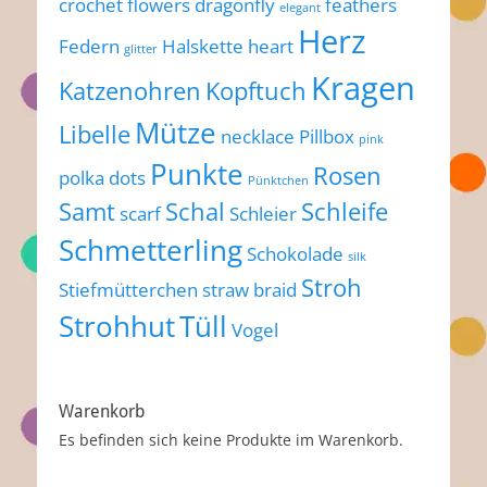
crochet flowers
dragonfly
feathers
elegant
Herz
Federn
Halskette
heart
glitter
Kragen
Katzenohren
Kopftuch
Mütze
Libelle
necklace
Pillbox
pink
Punkte
Rosen
polka dots
Pünktchen
Samt
Schal
Schleife
scarf
Schleier
Schmetterling
Schokolade
silk
Stroh
Stiefmütterchen
straw braid
Strohhut
Tüll
Vogel
Warenkorb
Es befinden sich keine Produkte im Warenkorb.