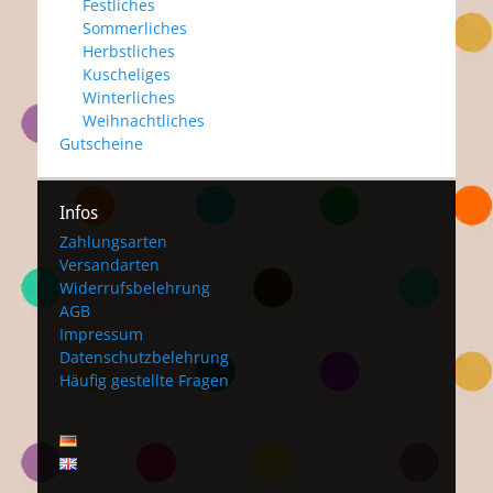
Festliches
Sommerliches
Herbstliches
Kuscheliges
Winterliches
Weihnachtliches
Gutscheine
Infos
Zahlungsarten
Versandarten
Widerrufsbelehrung
AGB
Impressum
Datenschutzbelehrung
Häufig gestellte Fragen