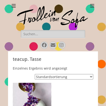
Frollein von Sofa
Handgefertigte Hüte und Accessoires
Suchen
nach:
Facebook
E-
Instagram
Mail
teacup. Tasse
Einzelnes Ergebnis wird angezeigt