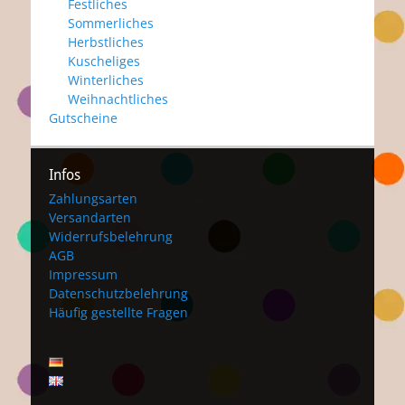
Festliches
Sommerliches
Herbstliches
Kuscheliges
Winterliches
Weihnachtliches
Gutscheine
Infos
Zahlungsarten
Versandarten
Widerrufsbelehrung
AGB
Impressum
Datenschutzbelehrung
Häufig gestellte Fragen