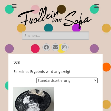
Frollein von Sofa
Handgefertigte Hüte und Accessoires
Suchen
nach:
Facebook
E-
Instagram
Mail
tea
Einzelnes Ergebnis wird angezeigt