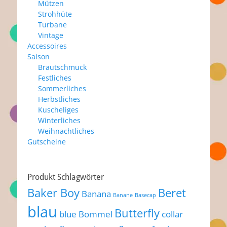
Mützen
Strohhüte
Turbane
Vintage
Accessoires
Saison
Brautschmuck
Festliches
Sommerliches
Herbstliches
Kuscheliges
Winterliches
Weihnachtliches
Gutscheine
Produkt Schlagwörter
Baker Boy
Beret
Banana
Banane
Basecap
blau
Butterfly
blue
Bommel
collar