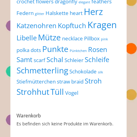
crochet flowers
dragonfly
feathers
elegant
Herz
Federn
Halskette
heart
glitter
Kragen
Katzenohren
Kopftuch
Mütze
Libelle
necklace
Pillbox
pink
Punkte
Rosen
polka dots
Pünktchen
Samt
Schal
Schleife
scarf
Schleier
Schmetterling
Schokolade
silk
Stroh
Stiefmütterchen
straw braid
Strohhut
Tüll
Vogel
Warenkorb
Es befinden sich keine Produkte im Warenkorb.