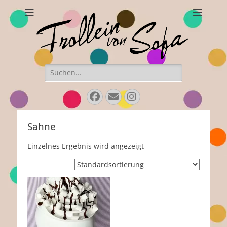
Frollein von Sofa
Handgefertigte Hüte und Accessoires
Suchen
nach:
Facebook
E-
Instagram
Mail
Sahne
Einzelnes Ergebnis wird angezeigt