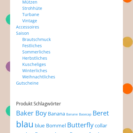
Mützen
Strohhüte
Turbane
Vintage
Accessoires
Saison
Brautschmuck
Festliches
Sommerliches
Herbstliches
Kuscheliges
Winterliches
Weihnachtliches
Gutscheine
Produkt Schlagwörter
Baker Boy
Beret
Banana
Banane
Basecap
blau
Butterfly
blue
Bommel
collar