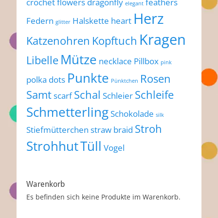
crochet flowers
dragonfly
feathers
elegant
Herz
Federn
Halskette
heart
glitter
Kragen
Katzenohren
Kopftuch
Mütze
Libelle
necklace
Pillbox
pink
Punkte
Rosen
polka dots
Pünktchen
Samt
Schal
Schleife
scarf
Schleier
Schmetterling
Schokolade
silk
Stroh
Stiefmütterchen
straw braid
Strohhut
Tüll
Vogel
Warenkorb
Es befinden sich keine Produkte im Warenkorb.