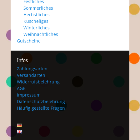
Festliches
Sommerliches
Herbstliches
Kuscheliges
Winterliches
Weihnachtliches
Gutscheine
Infos
Zahlungsarten
Versandarten
Widerrufsbelehrung
AGB
Impressum
Datenschutzbelehrung
Häufig gestellte Fragen