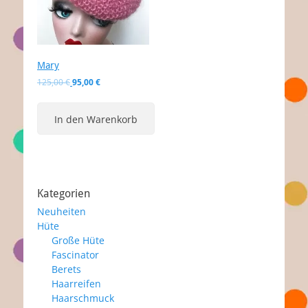
Mary
Ursprünglicher
Aktueller
125,00
€
95,00
€
Preis
Preis
war:
ist:
In den Warenkorb
125,00 €
95,00 €.
Kategorien
Neuheiten
Hüte
Große Hüte
Fascinator
Berets
Haarreifen
Haarschmuck