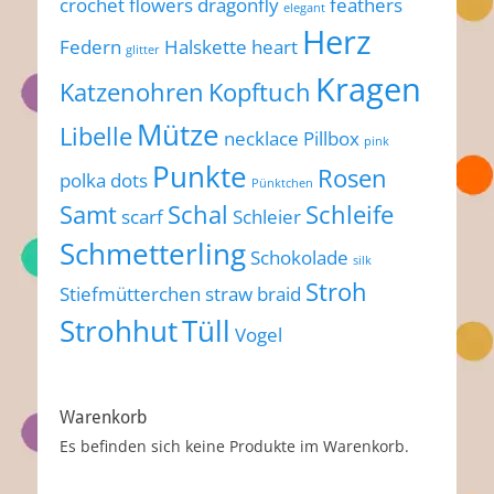
crochet flowers
dragonfly
feathers
elegant
Herz
Federn
Halskette
heart
glitter
Kragen
Katzenohren
Kopftuch
Mütze
Libelle
necklace
Pillbox
pink
Punkte
Rosen
polka dots
Pünktchen
Samt
Schal
Schleife
scarf
Schleier
Schmetterling
Schokolade
silk
Stroh
Stiefmütterchen
straw braid
Strohhut
Tüll
Vogel
Warenkorb
Es befinden sich keine Produkte im Warenkorb.