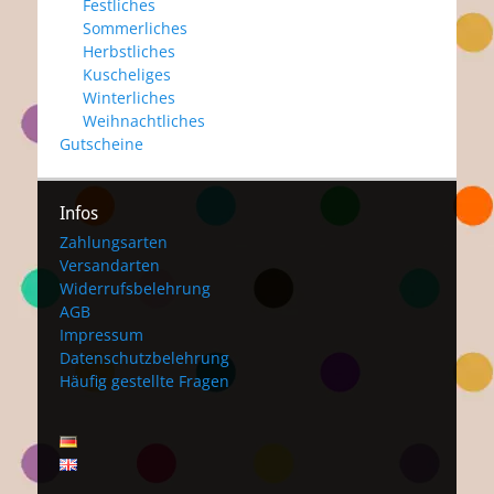
Festliches
Sommerliches
Herbstliches
Kuscheliges
Winterliches
Weihnachtliches
Gutscheine
Infos
Zahlungsarten
Versandarten
Widerrufsbelehrung
AGB
Impressum
Datenschutzbelehrung
Häufig gestellte Fragen