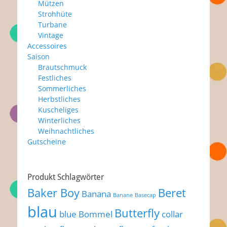
Mützen
Strohhüte
Turbane
Vintage
Accessoires
Saison
Brautschmuck
Festliches
Sommerliches
Herbstliches
Kuscheliges
Winterliches
Weihnachtliches
Gutscheine
Produkt Schlagwörter
Baker Boy
Beret
Banana
Banane
Basecap
blau
Butterfly
blue
Bommel
collar