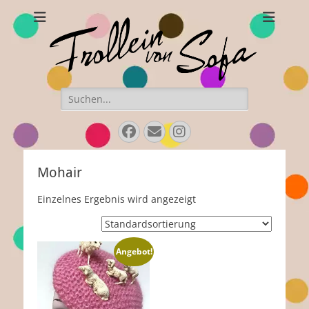
Frollein von Sofa
Handgefertigte Hüte und Accessoires
Suchen
nach:
Facebook
E-
Instagram
Mail
Mohair
Einzelnes Ergebnis wird angezeigt
Angebot!