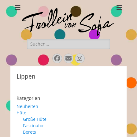
Frollein von Sofa
Handgefertigte Hüte und Accessoires
Suchen
nach:
Facebook
E-
Instagram
Mail
Lippen
Kategorien
Neuheiten
Hüte
Große Hüte
Fascinator
Berets