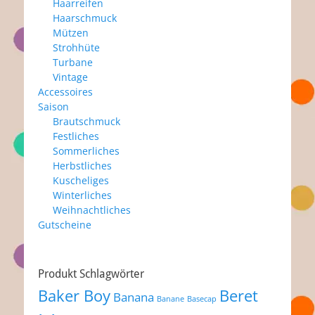
Haarreifen
Haarschmuck
Mützen
Strohhüte
Turbane
Vintage
Accessoires
Saison
Brautschmuck
Festliches
Sommerliches
Herbstliches
Kuscheliges
Winterliches
Weihnachtliches
Gutscheine
Produkt Schlagwörter
Baker Boy
Beret
Banana
Banane
Basecap