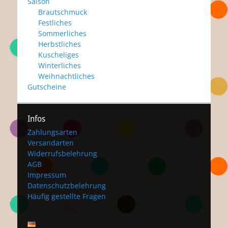
Saison
Brautschmuck
Festliches
Sommerliches
Herbstliches
Kuscheliges
Winterliches
Weihnachtliches
Gutscheine
Infos
Zahlungsarten
Versandarten
Widerrufsbelehrung
AGB
Impressum
Datenschutzbelehrung
Häufig gestellte Fragen