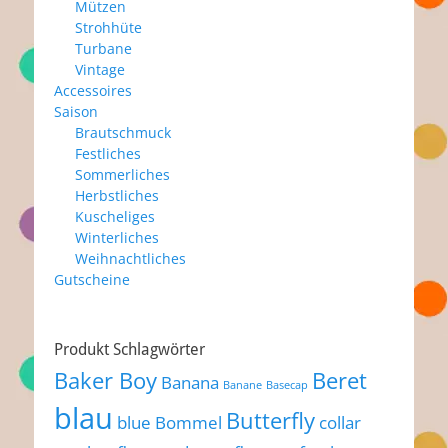
Mützen
Strohhüte
Turbane
Vintage
Accessoires
Saison
Brautschmuck
Festliches
Sommerliches
Herbstliches
Kuscheliges
Winterliches
Weihnachtliches
Gutscheine
Produkt Schlagwörter
Baker Boy
Beret
Banana
Banane
Basecap
blau
Butterfly
blue
Bommel
collar