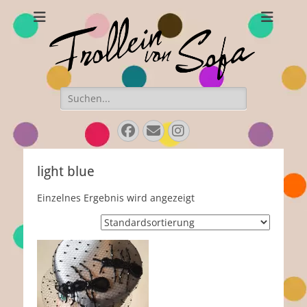
Frollein von Sofa
Handgefertigte Hüte und Accessoires
Suchen
nach:
Facebook
E-
Instagram
Mail
light blue
Einzelnes Ergebnis wird angezeigt