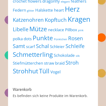
crochet flowers
dragonfly
feathers
elegant
Herz
Federn
Halskette
heart
glitter
Kragen
Katzenohren
Kopftuch
Mütze
Libelle
necklace
Pillbox
pink
Punkte
Rosen
polka dots
Pünktchen
Samt
Schal
Schleife
scarf
Schleier
Schmetterling
Schokolade
silk
Stroh
Stiefmütterchen
straw braid
Strohhut
Tüll
Vogel
Warenkorb
Es befinden sich keine Produkte im Warenkorb.