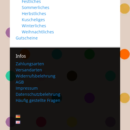
Festliches
Sommerliches
Herbstliches
Kuscheliges
Winterliches
Weihnachtliches
Gutscheine
Infos
Zahlungsarten
Versandarten
Widerrufsbelehrung
AGB
Impressum
Datenschutzbelehrung
Häufig gestellte Fragen