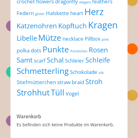
crochet flowers
dragonfly
feathers
elegant
Herz
Federn
Halskette
heart
glitter
Kragen
Katzenohren
Kopftuch
Mütze
Libelle
necklace
Pillbox
pink
Punkte
Rosen
polka dots
Pünktchen
Samt
Schal
Schleife
scarf
Schleier
Schmetterling
Schokolade
silk
Stroh
Stiefmütterchen
straw braid
Strohhut
Tüll
Vogel
Warenkorb
Es befinden sich keine Produkte im Warenkorb.