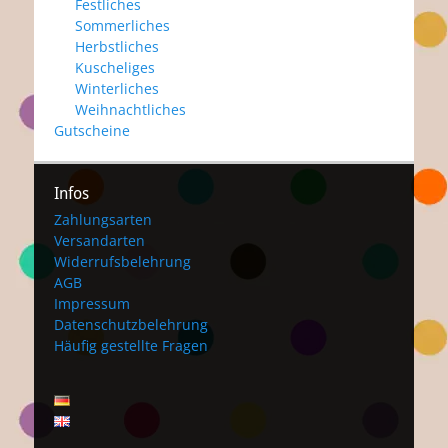
Festliches
Sommerliches
Herbstliches
Kuscheliges
Winterliches
Weihnachtliches
Gutscheine
Infos
Zahlungsarten
Versandarten
Widerrufsbelehrung
AGB
Impressum
Datenschutzbelehrung
Häufig gestellte Fragen