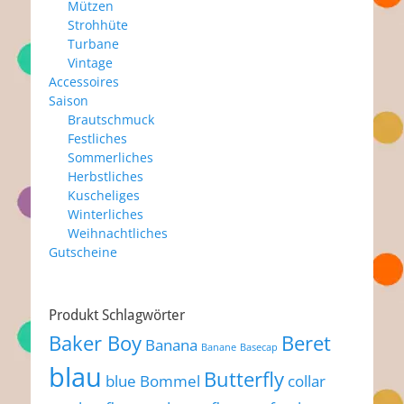
Mützen
Strohhüte
Turbane
Vintage
Accessoires
Saison
Brautschmuck
Festliches
Sommerliches
Herbstliches
Kuscheliges
Winterliches
Weihnachtliches
Gutscheine
Produkt Schlagwörter
Baker Boy
Beret
Banana
Banane
Basecap
blau
Butterfly
blue
Bommel
collar