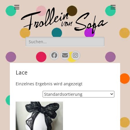
Frollein von Sofa
Handgefertigte Hüte und Accessoires
Suchen
nach:
Facebook
Email
Instagram
Lace
Einzelnes Ergebnis wird angezeigt