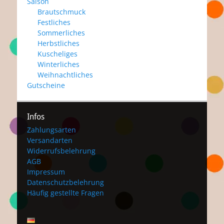
Saison
Brautschmuck
Festliches
Sommerliches
Herbstliches
Kuscheliges
Winterliches
Weihnachtliches
Gutscheine
Infos
Zahlungsarten
Versandarten
Widerrufsbelehrung
AGB
Impressum
Datenschutzbelehrung
Häufig gestellte Fragen