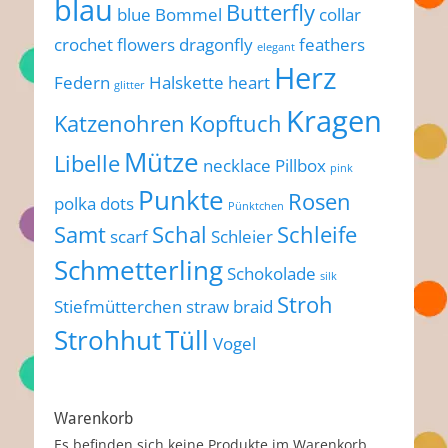
blau
Butterfly
blue
Bommel
collar
crochet flowers
dragonfly
feathers
elegant
Herz
Federn
Halskette
heart
glitter
Kragen
Katzenohren
Kopftuch
Mütze
Libelle
necklace
Pillbox
pink
Punkte
Rosen
polka dots
Pünktchen
Samt
Schal
Schleife
scarf
Schleier
Schmetterling
Schokolade
silk
Stroh
Stiefmütterchen
straw braid
Strohhut
Tüll
Vogel
Warenkorb
Es befinden sich keine Produkte im Warenkorb.