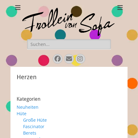
Frollein von Sofa
Handgefertigte Hüte und Accessoires
Suchen
nach:
Facebook
E-
Instagram
Mail
Herzen
Kategorien
Neuheiten
Hüte
Große Hüte
Fascinator
Berets