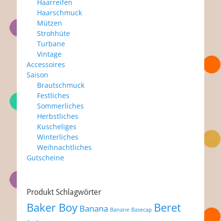
Haarreifen
Haarschmuck
Mützen
Strohhüte
Turbane
Vintage
Accessoires
Saison
Brautschmuck
Festliches
Sommerliches
Herbstliches
Kuscheliges
Winterliches
Weihnachtliches
Gutscheine
Produkt Schlagwörter
Baker Boy
Beret
Banana
Banane
Basecap