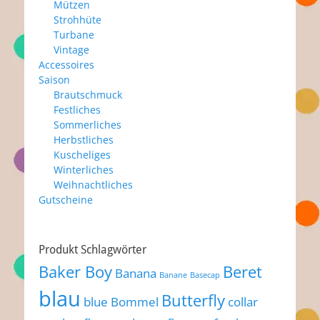
Mützen
Strohhüte
Turbane
Vintage
Accessoires
Saison
Brautschmuck
Festliches
Sommerliches
Herbstliches
Kuscheliges
Winterliches
Weihnachtliches
Gutscheine
Produkt Schlagwörter
Baker Boy
Beret
Banana
Banane
Basecap
blau
Butterfly
blue
Bommel
collar