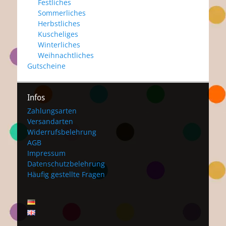
Festliches
Sommerliches
Herbstliches
Kuscheliges
Winterliches
Weihnachtliches
Gutscheine
Infos
Zahlungsarten
Versandarten
Widerrufsbelehrung
AGB
Impressum
Datenschutzbelehrung
Häufig gestellte Fragen