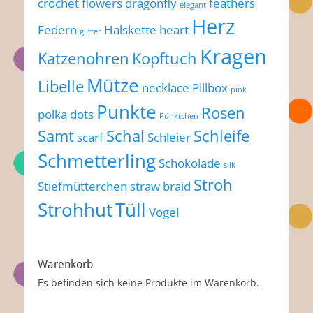
crochet flowers
dragonfly
feathers
elegant
Herz
Federn
Halskette
heart
glitter
Kragen
Katzenohren
Kopftuch
Mütze
Libelle
necklace
Pillbox
pink
Punkte
Rosen
polka dots
Pünktchen
Samt
Schal
Schleife
scarf
Schleier
Schmetterling
Schokolade
silk
Stroh
Stiefmütterchen
straw braid
Strohhut
Tüll
Vogel
Warenkorb
Es befinden sich keine Produkte im Warenkorb.