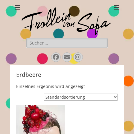
Frollein von Sofa
Handgefertigte Hüte und Accessoires
Suchen
nach:
Facebook
E-
Instagram
Mail
Erdbeere
Einzelnes Ergebnis wird angezeigt