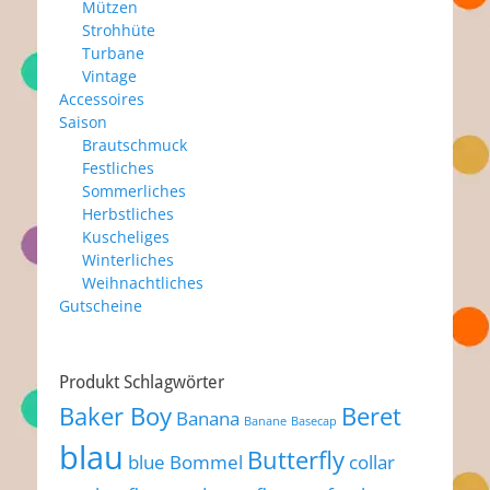
Mützen
Strohhüte
Turbane
Vintage
Accessoires
Saison
Brautschmuck
Festliches
Sommerliches
Herbstliches
Kuscheliges
Winterliches
Weihnachtliches
Gutscheine
Produkt Schlagwörter
Baker Boy
Beret
Banana
Banane
Basecap
blau
Butterfly
blue
Bommel
collar