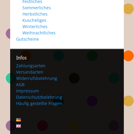
Festliches
Sommerliches
Herbstliches
Kuscheliges
Winterliches
Weihnachtliches
Gutscheine
Infos
Zahlungsarten
Versandarten
Widerrufsbelehrung
AGB
Impressum
Datenschutzbelehrung
Häufig gestellte Fragen