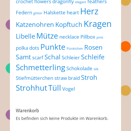
crochet flowers
dragonfly
feathers
elegant
Herz
Federn
Halskette
heart
glitter
Kragen
Katzenohren
Kopftuch
Mütze
Libelle
necklace
Pillbox
pink
Punkte
Rosen
polka dots
Pünktchen
Samt
Schal
Schleife
scarf
Schleier
Schmetterling
Schokolade
silk
Stroh
Stiefmütterchen
straw braid
Strohhut
Tüll
Vogel
Warenkorb
Es befinden sich keine Produkte im Warenkorb.