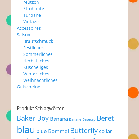
Mützen
Strohhüte
Turbane
Vintage
Accessoires
Saison
Brautschmuck
Festliches
Sommerliches
Herbstliches
Kuscheliges
Winterliches
Weihnachtliches
Gutscheine
Produkt Schlagwörter
Baker Boy
Beret
Banana
Banane
Basecap
blau
Butterfly
blue
Bommel
collar