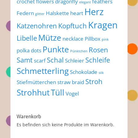
crochet flowers
dragonfly
feathers
elegant
Herz
Federn
Halskette
heart
glitter
Kragen
Katzenohren
Kopftuch
Mütze
Libelle
necklace
Pillbox
pink
Punkte
Rosen
polka dots
Pünktchen
Samt
Schal
Schleife
scarf
Schleier
Schmetterling
Schokolade
silk
Stroh
Stiefmütterchen
straw braid
Strohhut
Tüll
Vogel
Warenkorb
Es befinden sich keine Produkte im Warenkorb.