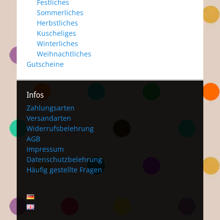
Festliches
Sommerliches
Herbstliches
Kuscheliges
Winterliches
Weihnachtliches
Gutscheine
Infos
Zahlungsarten
Versandarten
Widerrufsbelehrung
AGB
Impressum
Datenschutzbelehrung
Häufig gestellte Fragen