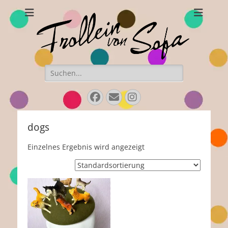
Frollein von Sofa
Handgefertigte Hüte und Accessoires
Suchen
nach:
Facebook
Email
Instagram
dogs
Einzelnes Ergebnis wird angezeigt