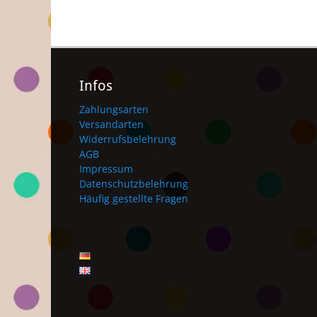
Infos
Zahlungsarten
Versandarten
Widerrufsbelehrung
AGB
Impressum
Datenschutzbelehrung
Häufig gestellte Fragen