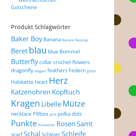
Weihnachtliches
Gutscheine
Produkt Schlagwörter
Baker Boy
Banana
Banane
Basecap
blau
Beret
blue
Bommel
Butterfly
collar
crochet flowers
dragonfly
feathers
Federn
elegant
glitter
Herz
Halskette
heart
Katzenohren
Kopftuch
Kragen
Mütze
Libelle
necklace
Pillbox
polka dots
pink
Punkte
Rosen
Samt
Pünktchen
Schal
Schleife
scarf
Schleier