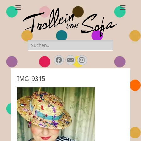
Frollein von Sofa
Handgefertigte Hüte und Accessoires
Suchen
nach:
Facebook
E-
Instagram
Mail
IMG_9315