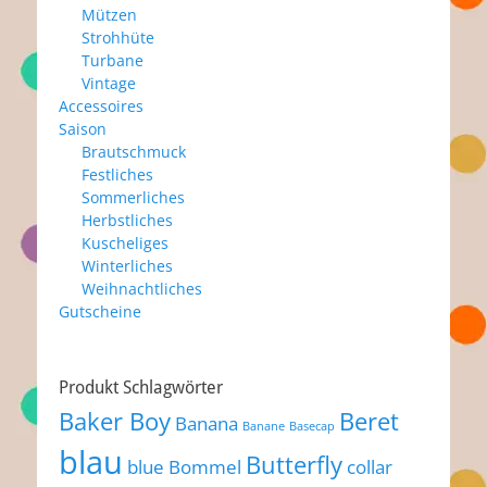
Mützen
Strohhüte
Turbane
Vintage
Accessoires
Saison
Brautschmuck
Festliches
Sommerliches
Herbstliches
Kuscheliges
Winterliches
Weihnachtliches
Gutscheine
Produkt Schlagwörter
Baker Boy
Beret
Banana
Banane
Basecap
blau
Butterfly
blue
Bommel
collar