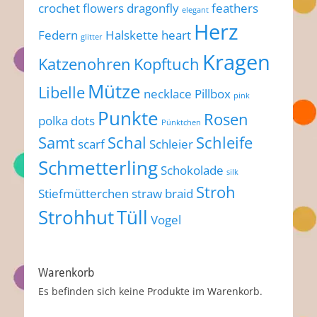
crochet flowers
dragonfly
feathers
elegant
Herz
Federn
Halskette
heart
glitter
Kragen
Katzenohren
Kopftuch
Mütze
Libelle
necklace
Pillbox
pink
Punkte
Rosen
polka dots
Pünktchen
Samt
Schal
Schleife
scarf
Schleier
Schmetterling
Schokolade
silk
Stroh
Stiefmütterchen
straw braid
Strohhut
Tüll
Vogel
Warenkorb
Es befinden sich keine Produkte im Warenkorb.