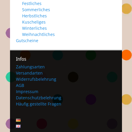
Festliches
Sommerliches
Herbstliches
Kuscheliges
Winterliches
Weihnachtliches
Gutscheine
Infos
Zahlungsarten
Versandarten
Widerrufsbelehrung
AGB
Impressum
Datenschutzbelehrung
Häufig gestellte Fragen