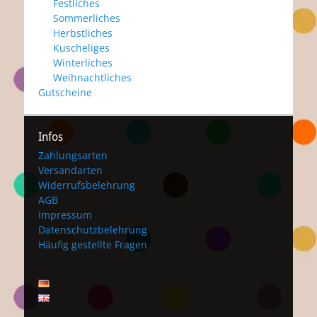
Festliches
Sommerliches
Herbstliches
Kuscheliges
Winterliches
Weihnachtliches
Gutscheine
Infos
Zahlungsarten
Versandarten
Widerrufsbelehrung
AGB
Impressum
Datenschutzbelehrung
Häufig gestellte Fragen