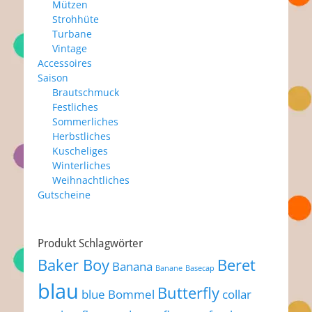
Mützen
Strohhüte
Turbane
Vintage
Accessoires
Saison
Brautschmuck
Festliches
Sommerliches
Herbstliches
Kuscheliges
Winterliches
Weihnachtliches
Gutscheine
Produkt Schlagwörter
Baker Boy
Beret
Banana
Banane
Basecap
blau
Butterfly
blue
Bommel
collar