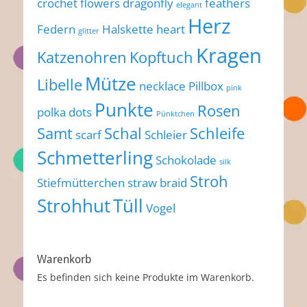
crochet flowers
dragonfly
feathers
elegant
Herz
Federn
Halskette
heart
glitter
Kragen
Katzenohren
Kopftuch
Mütze
Libelle
necklace
Pillbox
pink
Punkte
Rosen
polka dots
Pünktchen
Samt
Schal
Schleife
scarf
Schleier
Schmetterling
Schokolade
silk
Stroh
Stiefmütterchen
straw braid
Strohhut
Tüll
Vogel
Warenkorb
Es befinden sich keine Produkte im Warenkorb.