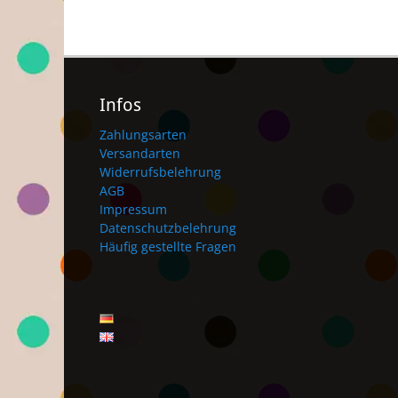
Infos
Zahlungsarten
Versandarten
Widerrufsbelehrung
AGB
Impressum
Datenschutzbelehrung
Häufig gestellte Fragen