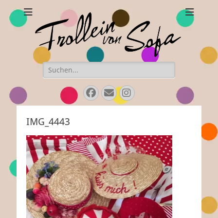
Frollein von Sofa
Handgefertigte Hüte und Accessoires
Suchen
nach:
Facebook
Email
Instagram
IMG_4443