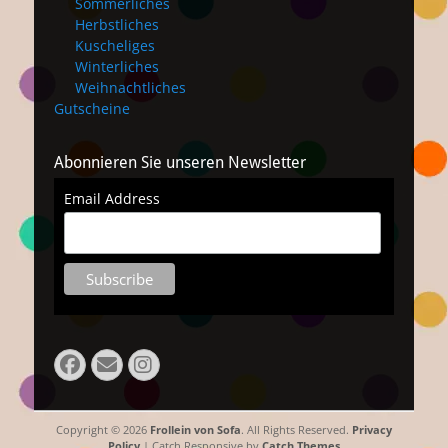
Sommerliches
Herbstliches
Kuscheliges
Winterliches
Weihnachtliches
Gutscheine
Abonnieren Sie unseren Newsletter
Email Address
Facebook
Email
Instagram
Copyright © 2026
Frollein von Sofa
. All Rights Reserved.
Privacy
Policy
| Catch Responsive by
Catch Themes