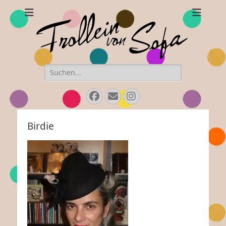
Frollein von Sofa
Handgefertigte Hüte und Accessoires
Suchen
nach:
Facebook
Email
Instagram
Birdie