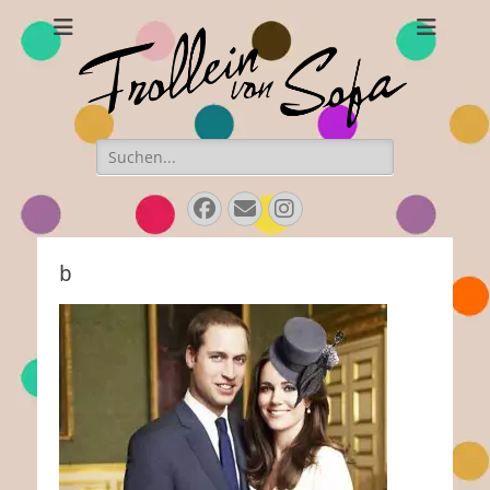
Frollein von Sofa
Handgefertigte Hüte und Accessoires
Suchen
nach:
Facebook
E-
Instagram
Mail
b